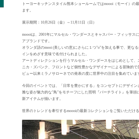
トーヨーキッチンスタイル熊本ショールームではmoooi（モーイ）の
ます。
展示期間：10月26日（金）～11月11日（日）
moooiは、2001年にマルセル・ワンダースとキャスパー・フィッサ
アブランドです。
オランダ語のmooi (美しいの意)にさらに１つ”o”を加える事で、更
インをめざす意味で名付けられました。
アートディレクションを行うマルセル・ワンダースをはじめとして、
ニカ・ズパンク、フロントなど個性豊かなデザイナーによる冒険的で
ビュー以来ミラノサローネでの発表の度に世界中の注目を集めていま
今回のイベントでは、「日常を豊かにする」をコンセプトにデザイン
雅な姿が魅力的な”鳥”をモチーフにした照明『パーチライト』を筆頭に
新アイテムが揃います。
世界のトレンドを牽引するmoooiの最新コレクションをご覧いただけ