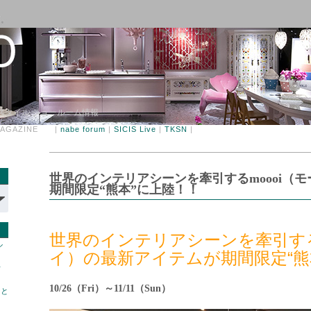
チンスタイル ショールーム情報
 MAGAZINE |
nabe forum
|
SICIS Live
|
TKSN
|
世界のインテリアシーンを牽引するmoooi（モ
期間限定“熊本”に上陸！！
世界のインテリアシーンを牽引するm
ル
イ）の最新アイテムが期間限定“熊
せ
10/26（Fri）～11/11（Sun）
あと