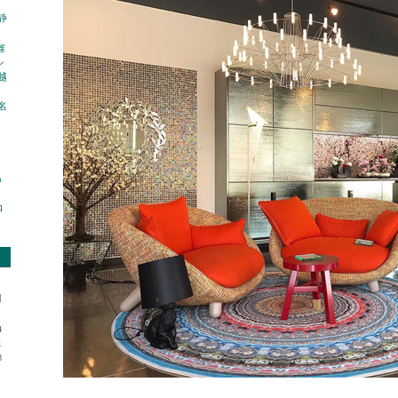
 静
催
シ
越
 名
n
ロ
日
4
1
8