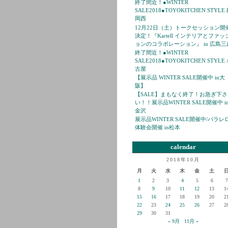
終了間近！●WINTER
SALE2018●TOYOKITCHEN STYLE
岡西
12月22日（土）トークセッション開
決定！『Kartell インテリアとファッ
ョンのコラボレーション』 in 広島三
終了間近！●WINTER
SALE2018●TOYOKITCHEN STYLE
古屋
【展示品 WINTER SALE開催中 in大
阪】
【SALE】まもなく終了！お急ぎ下さ
い！！展示品WINTER SALE開催中 i
金沢
展示品WINTER SALE開催中/パラレ
体験会開催 in松本
calendar
2018年10月
月
火
水
木
金
土
1
2
3
4
5
6
7
8
9
10
11
12
13
1
15
16
17
18
19
20
2
22
23
24
25
26
27
2
29
30
31
« 9月
11月 »