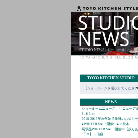
STUDIO NEWS | トーヨーキッ
TOYO KITCHEN STYLE BLOG
TOYO KITCHEN STUDIO
NEWS
ショールームニュース、リニューア
しました
2018-2019年末年始営業日のお知ら
●WINTER SALE開催中● in松本
展示品WINTER SALE開催中【残り
8日!!】 in仙台