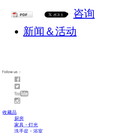
咨询
新闻＆活动
收藏品
厨房
家具・灯光
洗手盆・浴室