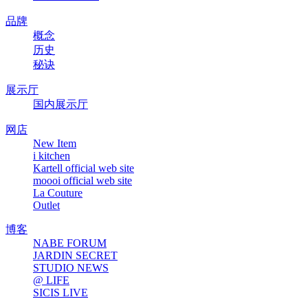
品牌
概念
历史
秘诀
展示厅
国内展示厅
网店
New Item
i kitchen
Kartell official web site
moooi official web site
La Couture
Outlet
博客
NABE FORUM
JARDIN SECRET
STUDIO NEWS
@ LIFE
SICIS LIVE