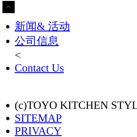
新闻& 活动
公司信息
<
Contact Us
(c)TOYO KITCHEN STYLE 
SITEMAP
PRIVACY