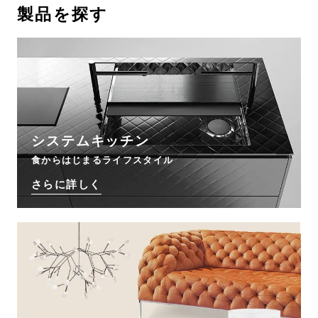
製品を探す
お問い合わせ
サポート
LANGUAGE :
JP
EN
CN
システムキッチン
食からはじまるライフスタイル
さらに詳しく
オンライン見積もり
ショールームを探す