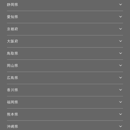
金沢ショールーム
静岡県
FLOS｜フロスデザインスペース青山
新宿高島屋トーヨーキッチンスタイル
トーヨーキッチンスタイルショップ浜松
愛知県
名古屋ショールーム
京都府
京都ショールーム
大阪府
トーヨーキッチンスタイルショップ京都東
大阪ショールーム
鳥取県
[閉館]米子ショールーム
岡山県
岡山ショールーム
広島県
広島ショールーム
香川県
高松ショールーム
福岡県
福岡ショールーム
熊本県
熊本ショールーム
沖縄県