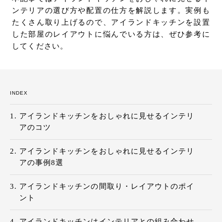
ンテリアの選び方や配置の仕方を解説します。実例も
お問い合わせ
たくさん取り上げるので、アイランドキッチンを設置
サポート
した部屋のレイアウトに悩んでいる方は、ぜひ参考に
LANGUAGE :
JP
してください。
EN
CN
INDEX
アイランドキッチンをおしゃれに見せるインテリ
アのコツ
アイランドキッチンをおしゃれに見せるインテリ
アの事例8選
アイランドキッチンの間取り・レイアウトのポイ
ント
オンライン見積もり
ショールームを探す
アイランドキッチンはインテリアとの組み合わせ