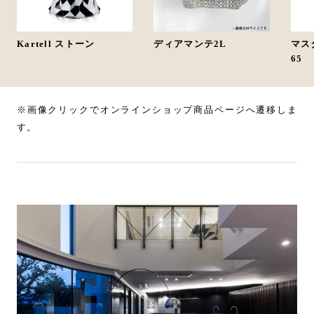
Kartell ストーン
ディアマンテ2L
マス
65
※画像クリックでオンラインショップ商品ページへ遷移しま
す。