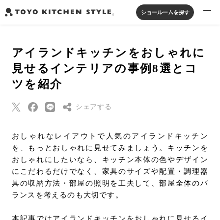
ショールームを探す
製品を探す
アイランドキッチンをおしゃれに
オープンキッチン
アイランドキッチン
システムキッチン
見せるインテリアの事例8選とコ
実例から探す
ペニンシュラキッチン
壁付けキッチン
対面キッチン
家具・照明・タイル
ツを紹介
セパレートキッチン
並列型キッチン
バス・洗面
私たちについて
シェアする
ジャーナルを読む
Threads
おしゃれなレイアウトで人気のアイランドキッチン
を、もっとおしゃれに見せてみましょう。キッチンを
Pinterest
オンラインストア
おしゃれにしたいなら、キッチン本体の色やデザイン
はてなブックマー
にこだわるだけでなく、家具のサイズや配置・調理器
ク
具の収納方法・部屋の照明を工夫して、部屋全体のバ
お知らせ
Eメールで送信
ランスを考えるのも大切です。
カタログを見る
URLをコピー
よくあるご質問
本記事ではアイランドキッチンをおしゃれに見せるイ