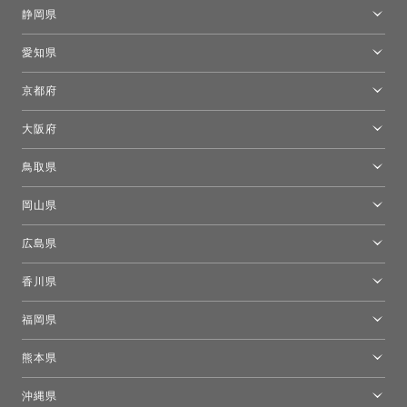
金沢ショールーム
静岡県
FLOS｜フロスデザインスペース青山
新宿高島屋トーヨーキッチンスタイル
トーヨーキッチンスタイルショップ浜松
愛知県
名古屋ショールーム
京都府
京都ショールーム
大阪府
トーヨーキッチンスタイルショップ京都東
大阪ショールーム
鳥取県
[閉館]米子ショールーム
岡山県
岡山ショールーム
広島県
広島ショールーム
香川県
高松ショールーム
福岡県
福岡ショールーム
熊本県
熊本ショールーム
沖縄県