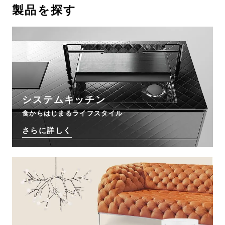
製品を探す
お問い合わせ
サポート
LANGUAGE :
JP
EN
CN
システムキッチン
食からはじまるライフスタイル
さらに詳しく
オンライン見積もり
ショールームを探す