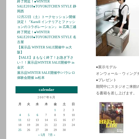
終了間近！●WINTER
SALE2018●TOYOKITCHEN STYLE 静
岡西
12月22日（土）トークセッション開催
決定！『Kartell インテリアとファッシ
ョンのコラボレーション』 in 広島三越
終了間近！●WINTER
SALE2018●TOYOKITCHEN STYLE 名
古屋
【展示品 WINTER SALE開催中 in大
阪】
【SALE】まもなく終了！お急ぎ下さ
い！！展示品WINTER SALE開催中 in
●展示モデル
金沢
展示品WINTER SALE開催中/パラレロ
オンウォール・ウィングチッ
体験会開催 in松本
●プレゼント
期間中にスタジオご来館のう
calendar
る書籍を差し上げます。
2007年6月
月
火
水
木
金
土
日
1
2
3
4
5
6
7
8
9
10
11
12
13
14
15
16
17
18
19
20
21
22
23
24
25
26
27
28
29
30
« 5月
7月 »