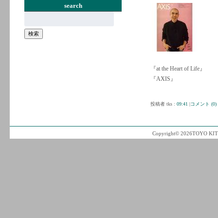
search
検
索:
検索
『at the Heart of Life』
『AXIS』
投稿者 tks :
09:41
|
コメント (0)
Copyright© 2026TOYO KITC