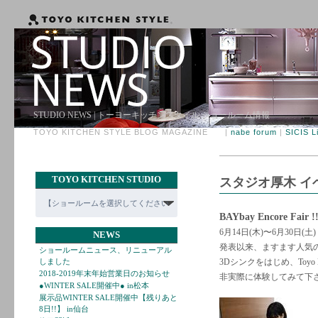
STUDIO NEWS | トーヨーキッチンスタイル ショールーム情報
TOYO KITCHEN STYLE BLOG MAGAZINE |
nabe forum
|
SICIS L
TOYO KITCHEN STUDIO
スタジオ厚木 イ
BAYbay Encore Fair !!
6月14日(木)〜6月30日(土)
NEWS
発表以来、ますます人気の
ショールームニュース、リニューアル
しました
3Dシンクをはじめ、Toyo
2018-2019年末年始営業日のお知らせ
非実際に体験してみて下
●WINTER SALE開催中● in松本
展示品WINTER SALE開催中【残りあと
8日!!】 in仙台