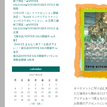
終了間近！●WINTER
SALE2018●TOYOKITCHEN STYLE 静
岡西
12月22日（土）トークセッション開催
決定！『Kartell インテリアとファッシ
ョンのコラボレーション』 in 広島三越
終了間近！●WINTER
SALE2018●TOYOKITCHEN STYLE 名
古屋
【展示品 WINTER SALE開催中 in大
阪】
【SALE】まもなく終了！お急ぎ下さ
い！！展示品WINTER SALE開催中 in
金沢
展示品WINTER SALE開催中/パラレロ
体験会開催 in松本
calendar
2007年8月
月
火
水
木
金
土
日
1
2
3
4
5
オーナメントに写り込む
6
7
8
9
10
11
12
13
14
15
16
17
18
19
ただ遠目から眺めるだけ
20
21
22
23
24
25
26
アイテムを一つ変えるだ
27
28
29
30
31
お部屋のアクセントにい
« 7月
9月 »