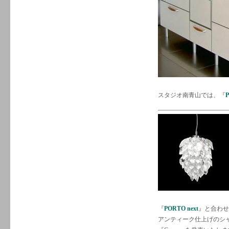
スタジオ南青山では、『
P
『
PORTO next
』と合わせ
アンティーク仕上げのシ