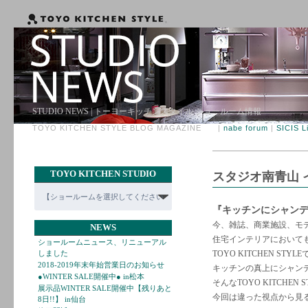
STUDIO NEWS | トーヨーキッチンスタイル ショールーム情報
TOYO KITCHEN STYLE BLOG MAGAZINE |
nabe forum
|
SICIS L
TOYO KITCHEN STUDIO
スタジオ南青山 
『キッチンにシャン
今、雑誌、商業施設、モ
NEWS
住宅インテリアにおいて
ショールームニュース、リニューアル
しました
TOYO KITCHEN 
2018-2019年末年始営業日のお知らせ
キッチンの真上にシャン
●WINTER SALE開催中● in松本
そんなTOYO KITCHE
展示品WINTER SALE開催中【残りあと
今回は違った視点から見
8日!!】 in仙台