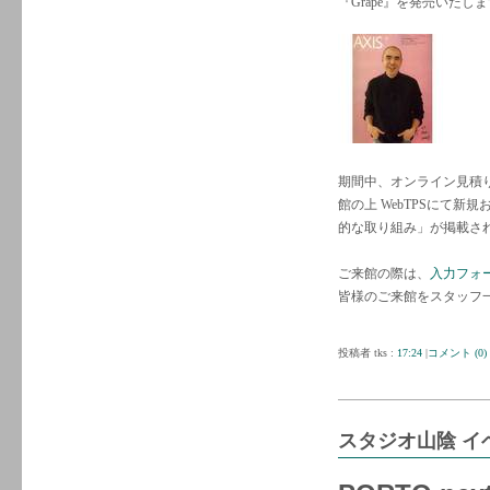
『Grape』を発売いたし
期間中、オンライン見積
館の上 WebTPSにて
的な取り組み」が掲載され
ご来館の際は、
入力フォ
皆様のご来館をスタッフ
投稿者 tks :
17:24
|
コメント (0)
スタジオ山陰 イ