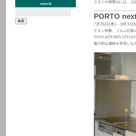
スタジオ南青山には、上
search
検
PORTO next 
索:
検索
7月26日(木) – 8月31日
チタン研磨、ブルム社製レー
TOYO KITCHEN ST
魅力的な価格を実現しな