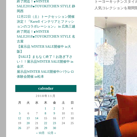
終了間近！●WINTER
トーヨーキッチンスタイル
SALE2018●TOYOKITCHEN STYLE 静
人気コレクションを期間
岡西
12月22日（土）トークセッション開催
決定！『Kartell インテリアとファッシ
ョンのコラボレーション』 in 広島三越
終了間近！●WINTER
SALE2018●TOYOKITCHEN STYLE 名
古屋
【展示品 WINTER SALE開催中 in大
阪】
【SALE】まもなく終了！お急ぎ下さ
い！！展示品WINTER SALE開催中 in
金沢
展示品WINTER SALE開催中/パラレロ
体験会開催 in松本
calendar
2018年11月
月
火
水
木
金
土
日
1
2
3
4
5
6
7
8
9
10
11
12
13
14
15
16
17
18
19
20
21
22
23
24
25
26
27
28
29
30
« 10月
12月 »