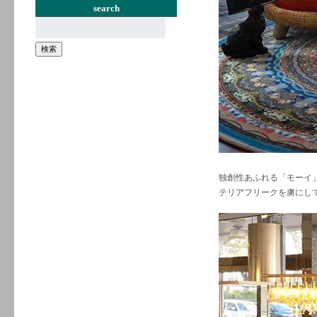
search
検
索:
検索
独創性あふれる「モーイ
テリアフリークを虜にし