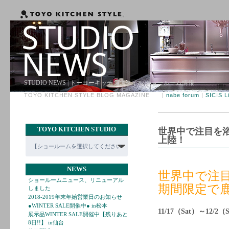
STUDIO NEWS | トーヨーキッチンスタイル ショールーム情報
TOYO KITCHEN STYLE BLOG MAGAZINE |
nabe forum
|
SICIS L
TOYO KITCHEN STUDIO
世界中で注目を浴
上陸！
NEWS
世界中で注目
ショールームニュース、リニューアル
期間限定で
しました
2018-2019年末年始営業日のお知らせ
●WINTER SALE開催中● in松本
11/17（Sat）～12/2（
展示品WINTER SALE開催中【残りあと
8日!!】 in仙台