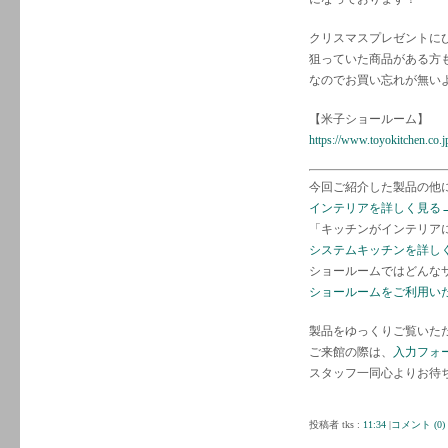
クリスマスプレゼントに
狙っていた商品がある方
なのでお買い忘れが無い
【米子ショールーム】
https://www.toyokitchen.co.
今回ご紹介した製品の他
インテリアを詳しく見る
「キッチンがインテリア
システムキッチンを詳し
ショールームではどんな
ショールームをご利用い
製品をゆっくりご覧いた
ご来館の際は、
入力フォ
スタッフ一同心よりお待
投稿者 tks :
11:34
|
コメント (0)