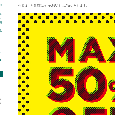
 静
今回は、対象商品の中の照明をご紹介いたします。
催
シ
越
 名
n
ロ
日
1
8
5