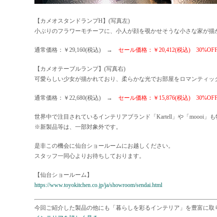
【カメオスタンドランプH】(写真左)
小ぶりのフラワーモチーフに、小人が顔を覗かせそうな小さな家が描
通常価格：￥29,160(税込) →
セール価格：￥20,412(税込) 30%OF
【カメオテーブルランプ】(写真右)
可愛らしい少女が描かれており、柔らかな光でお部屋をロマンティッ
通常価格：￥22,680(税込) →
セール価格：￥15,876(税込) 30%OF
世界中で注目されているインテリアブランド「Kartell」や「moooi
※新製品等は、一部対象外です。
是非この機会に仙台ショールームにお越しください。
スタッフ一同心よりお待ちしております。
【仙台ショールーム】
https://www.toyokitchen.co.jp/ja/showroom/sendai.html
今回ご紹介した製品の他にも「暮らしを彩るインテリア」を豊富に取