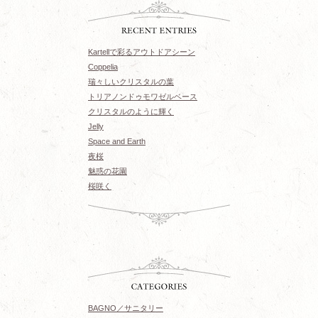
Kartellで彩るアウトドアシーン
Coppelia
瑞々しいクリスタルの葉
トリアノンドゥモワゼルベース
クリスタルのように輝く
Jelly
Space and Earth
夜桜
魅惑の花園
桜咲く
BAGNO／サニタリー