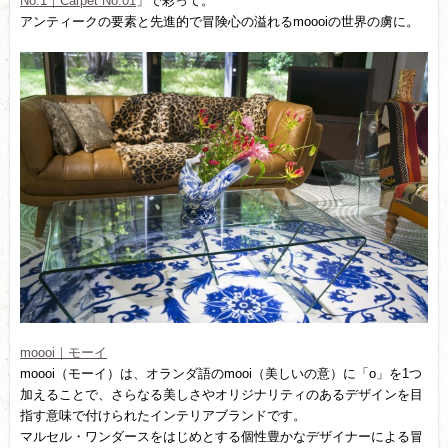
No.1｜Carpet No.01
」で彩って。
アンティークの要素と先進的で冒険心の溢れるmoooiの世界の虜に。
moooi｜モーイ
moooi（モーイ）は、オランダ語のmooi（美しいの意）に「o」を1つ
加えることで、さらなる美しさやオリジナリティのあるデザインを目
指す意味で付けられたインテリアブランドです。
マルセル・ワンダースをはじめとする個性豊かなデザイナーによる冒