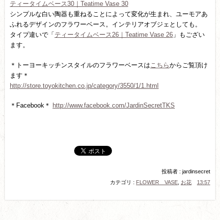
ティータイムベース30｜Teatime Vase 30
シンプルな白い陶器も重ねることによって変化が生まれ、ユーモアあ
ふれるデザインのフラワーベース。インテリアオブジェとしても。
タイプ違いで「
ティータイムベース26｜Teatime Vase 26
」もござい
ます。
＊トーヨーキッチンスタイルのフラワーベースは
こちら
からご覧頂け
ます＊
http://store.toyokitchen.co.jp/category/3550/1/1.html
＊Facebook＊
http://www.facebook.com/JardinSecretTKS
投稿者 : jardinsecret
カテゴリ :
FLOWER VASE
,
お花
13:57