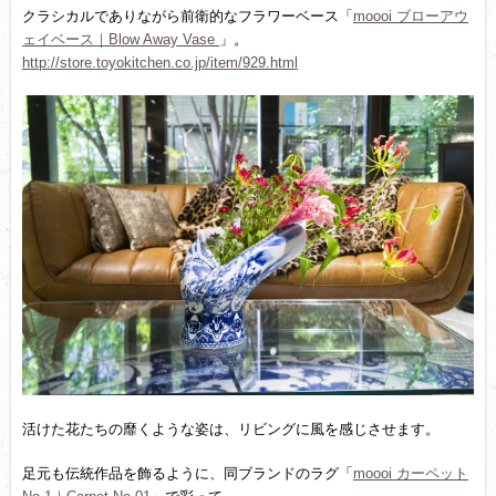
クラシカルでありながら前衛的なフラワーベース「
moooi ブローアウ
ェイベース｜Blow Away Vase
」。
http://store.toyokitchen.co.jp/item/929.html
活けた花たちの靡くような姿は、リビングに風を感じさせます。
足元も伝統作品を飾るように、同ブランドのラグ「
moooi カーペット