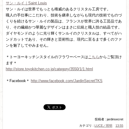
サン・ルイ｜Saint Louis
サン・ルイは世界でもっとも権威のあるクリスタル工房です。
職人の手仕事にこだわり、技術を継承しながらも現代の技術でものづ
くりを続けるサン・ルイの製品は、フランスが世界に誇る工芸品であ
り、その繊細かつ華麗なデザインはまさに伝統と職人技の結晶です。
ダイヤモンドのように光り輝くサンルイのクリスタルは、すべてがハ
ンドカットであり、その輝きと芸術性は、現代に至るまで多くのファ
ンを魅了してやみません。
＊トーヨーキッチンスタイルのフラワーベースは
こちら
からご覧頂け
ます＊
http://store.toyokitchen.co.jp/category/3550/1/1.html
＊Facebook＊
http://www.facebook.com/JardinSecretTKS
投稿者 : jardinsecret
カテゴリ :
LUCE／照明
13:55