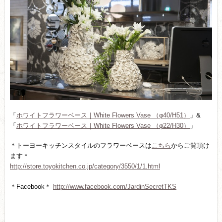
「
ホワイトフラワーベース｜White Flowers Vase （φ40/H51）
」&
「
ホワイトフラワーベース｜White Flowers Vase （φ22/H30）
」
＊トーヨーキッチンスタイルのフラワーベースは
こちら
からご覧頂け
ます＊
http://store.toyokitchen.co.jp/category/3550/1/1.html
＊Facebook＊
http://www.facebook.com/JardinSecretTKS