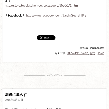
ます＊
http://store.toyokitchen.co.jp/category/3550/1/1.html
＊Facebook＊
http://www.facebook.com/JardinSecretTKS
投稿者 : jardinsecret
カテゴリ :
FLOWER VASE
,
お花
13:43
深緑に暮らす
2016年5月17日