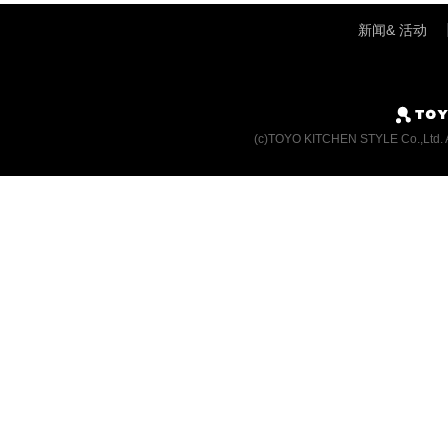
新闻& 活动
(c)TOYO KITCHEN STYLE Co.,Ltd. 