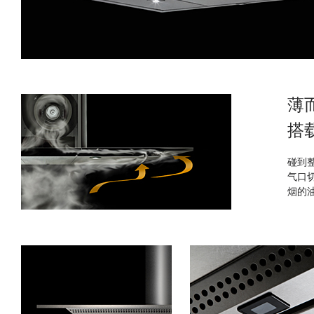
薄
搭
碰到
气口
烟的