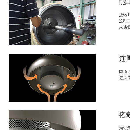
能
旋转
这种
火箭
连
圆顶
进烟
搭
为每