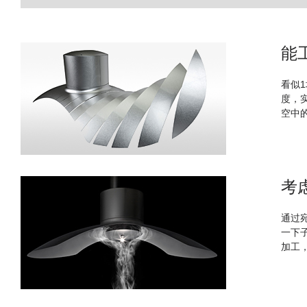
能
看似
度，
空中
考
通过
一下
加工