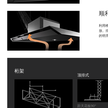
顺
利用
放。
的明
桁架
顶排式
距天花板90°