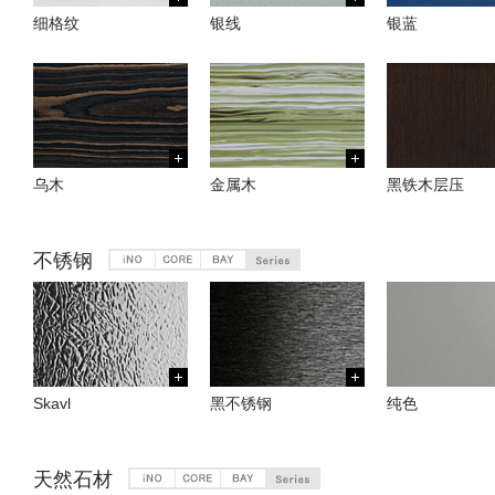
细格纹
银线
银蓝
乌木
金属木
黑铁木层压
不锈钢
Skavl
黑不锈钢
纯色
天然石材