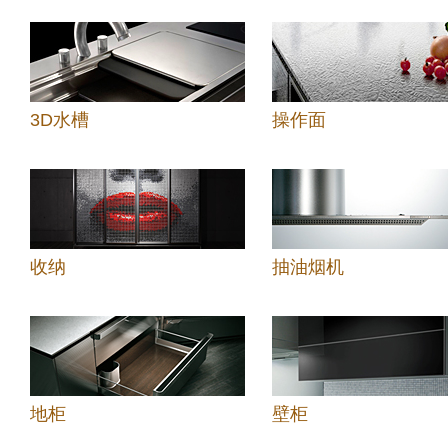
3D水槽
操作面
收纳
抽油烟机
地柜
壁柜