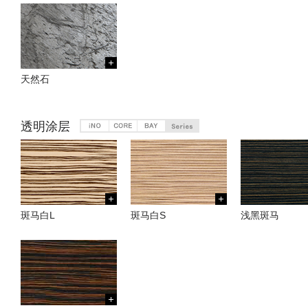
天然石
透明涂层
斑马白L
斑马白S
浅黑斑马