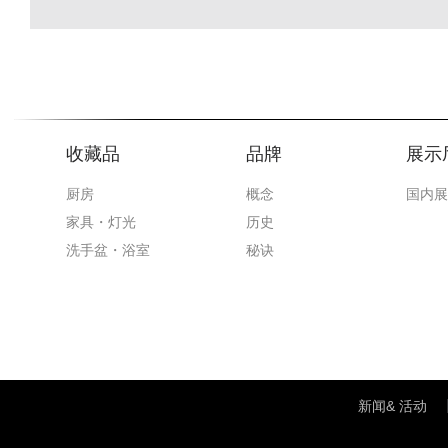
收藏品
品牌
展示
厨房
概念
国内展
家具・灯光
历史
洗手盆・浴室
秘诀
新闻& 活动