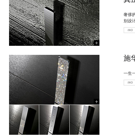
奢侈
别设
施
一生