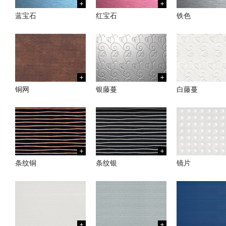
蓝宝石
红宝石
铁色
铜网
银藤蔓
白藤蔓
条纹铜
条纹银
镜片