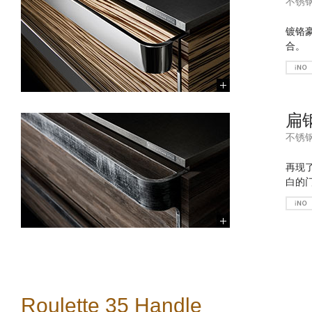
不锈
镀铬
合。
扁钢
不锈
再现
白的
Roulette 35 Handle