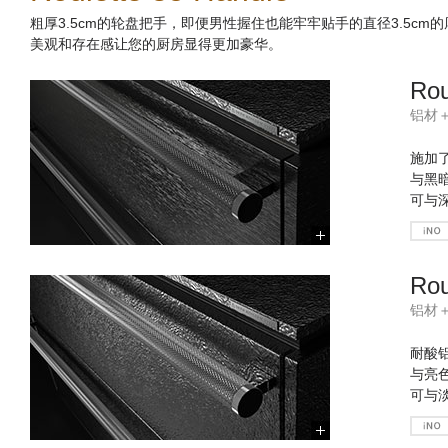
粗厚3.5cm的轮盘把手，即便男性握住也能牢牢贴手的直径3.5cm
美观和存在感让您的厨房显得更加豪华。
Rou
铝材
施加
与黑
可与
Rou
铝材
耐酸
与亮
可与