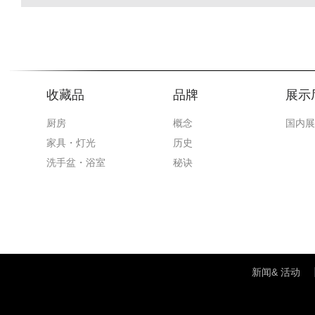
收藏品
品牌
展示
厨房
概念
国内展
家具・灯光
历史
洗手盆・浴室
秘诀
新闻& 活动