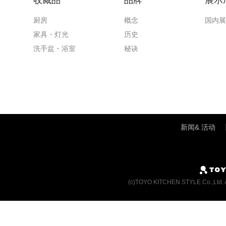
收藏品
品牌
展示
厨房
概念
国内展
家具・灯光
历史
洗手盆・浴室
秘诀
新闻& 活动
(c)TOYO KITCHEN STYLE Co.,Ltd. 