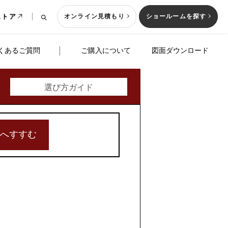
ストア
オンライン見積もり
ショールームを探す
くあるご質問
ご購入について
図面ダウンロード
選び方ガイド
列型キッチン
サイズ
ーへすすむ
（I-LAND）
間口259cm