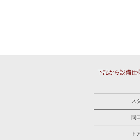
シ
ブラックオーク グレイン
チ
ガスコンロ1 (RB71AW41T
下記から設備仕
ス
間
ド