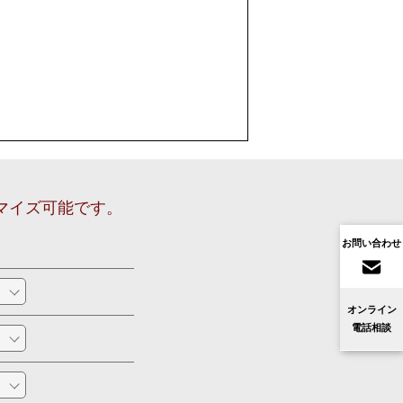
 左
サーフェイス ホワイト
On-Wall
ングヒーター
TWFS)
マイズ可能です。
お問い合わせ
オンライン
電話相談