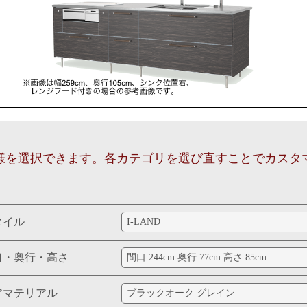
シンク位置
スパークル シャドウ
ペニンシュラ
C-LAND
ンク位置 右
エンブレムアイストップ
ガスコンロ2 (RHB71W42J5RSTW)
IHクッキ
タン仕上げ
なし
あり(RKW-405A-SV)
1RVW)
扉材同色
アルミデザインウォール
(HT-N8AS
様を選択できます。
各カテゴリを選び直すことで
カスタ
タイル
口・奥行・高さ
アマテリアル