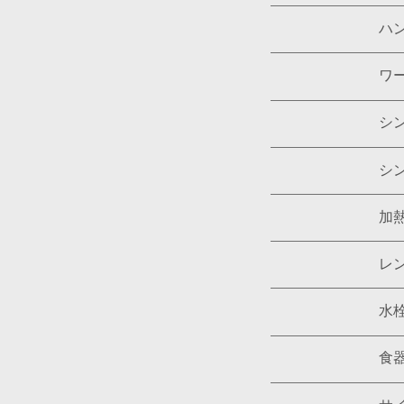
ハ
ワ
シ
シ
加
レ
水
食