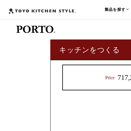
製品を探す
キッチンをつくる
よく検索されるワード
オープンキッチン
アイランドキッチン
ペニンシュラ
キッチンスタイル
サイズ
ドアマテリアル
ワークトップ
シンク位置
加熱機器
食器洗い乾燥機
サイドパネル
717,
Price
（I-LAND）
間口244cm
I-LAND