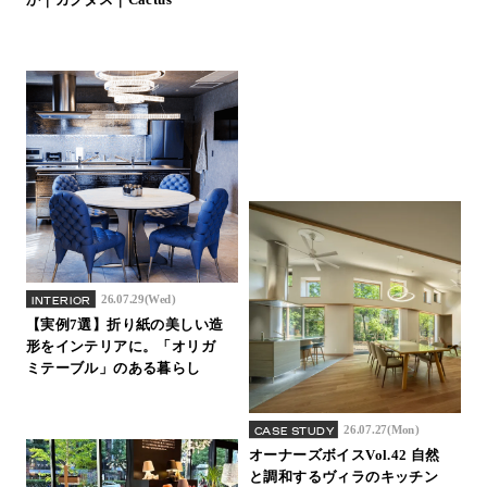
26.07.29(Wed)
INTERIOR
【実例7選】折り紙の美しい造
形をインテリアに。「オリガ
ミテーブル」のある暮らし
26.07.27(Mon)
CASE STUDY
オーナーズボイスVol.42 自然
と調和するヴィラのキッチン