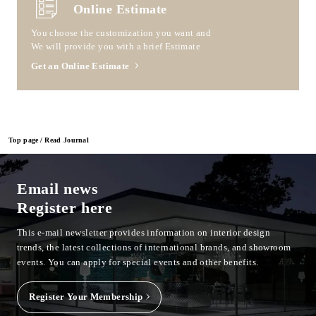
Online Estimate
You choose the customization you want and
We will provide you with a brief Estimate
Get an Online Estimate
Top page
Read Journal
Email news
Register here
This e-mail newsletter provides information on interior design
trends, the latest collections of international brands, and showroom
events.
You can apply for special events and other benefits.
Register Your Membership