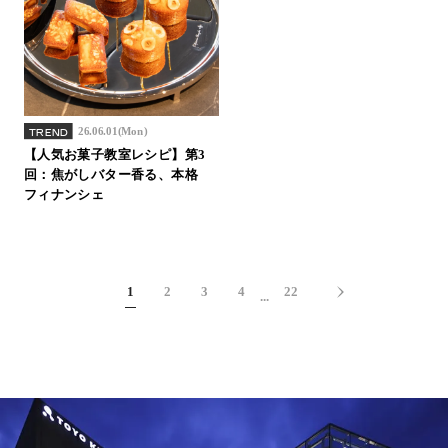
26.06.01(Mon)
TREND
【人気お菓子教室レシピ】第3
回：焦がしバター香る、本格
フィナンシェ
1
2
3
4
22
...