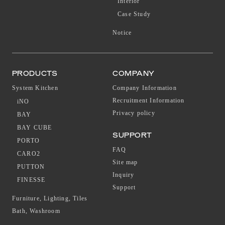
Interior
Case Study
Notice
PRODUCTS
COMPANY
System Kitchen
Company Information
Recruitment Information
iNO
Privacy policy
BAY
BAY CUBE
SUPPORT
PORTO
FAQ
CARO2
Site map
PUTTON
Inquiry
FINESSE
Support
Furniture, Lighting, Tiles
Bath, Washroom