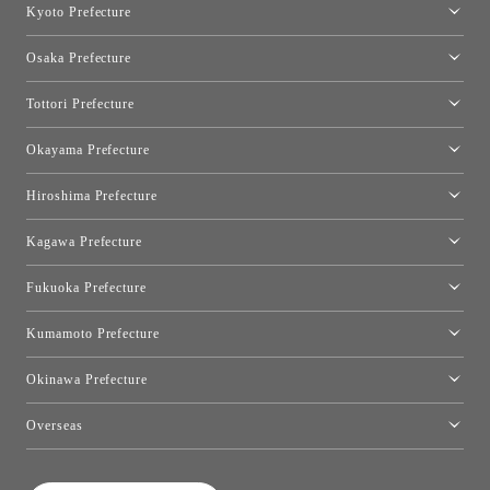
Kyoto Prefecture
Kyoto Showroom
Osaka Prefecture
Toyo Kitchen Style Shop Kyoto East
Osaka Showroom
Tottori Prefecture
[Closed]Yonago Showroom
Okayama Prefecture
Okayama Showroom
Hiroshima Prefecture
Hiroshima Showroom
Kagawa Prefecture
Takamatsu Showroom
Fukuoka Prefecture
Fukuoka Showroom
Kumamoto Prefecture
Kumamoto Showroom
Okinawa Prefecture
Toyo Kitchen Style Shop Okinawa
Overseas
［Coming Soon] Toyo Kitchen Style Shop New York