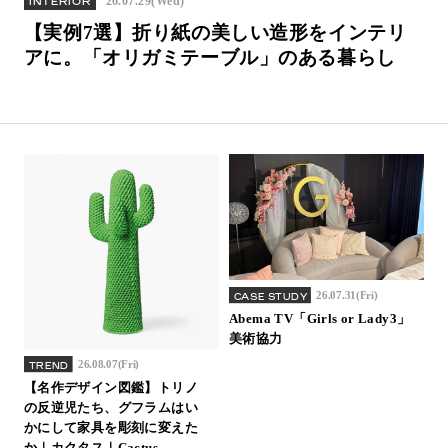
26.07.29(Wed)
INTERIOR
Inquiry
【実例7選】折り紙の美しい造形をインテリ
Support
アに。「オリガミテーブル」のある暮らし
LANGUAGE :
​ ​
JP
EN
CN
26.07.31(Fri)
CASE STUDY
Abema TV「Girls or Lady3」
美術協力
26.08.07(Fri)
TREND
【名作デザイン図鑑】トリノ
の反逆児たち、グフラムはい
Online Estimate
Find a showroom
かにして家具を彫刻に変えた
か｜カクタス｜Cactus