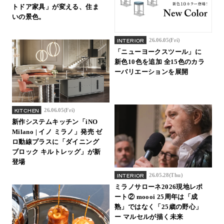
トドア家具」が変える、住ま
いの景色。
26.06.05(Fri)
INTERIOR
「ニューヨークスツール」に
新色10色を追加 全15色のカラ
ーバリエーションを展開
26.06.05(Fri)
KITCHEN
新作システムキッチン「iNO
Milano | イノ ミラノ」発売 ゼ
ロ動線プラスに「ダイニング
ブロック キルトレッグ」が新
登場
26.05.28(Thu)
INTERIOR
ミラノサローネ2026現地レポ
ート② moooi 25周年は「成
熟」ではなく「25歳の野心」
ー マルセルが描く未来