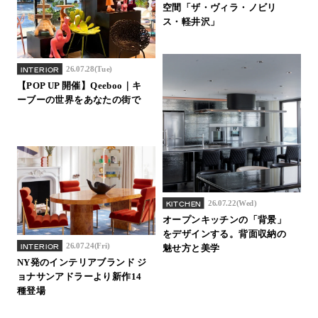
空間「ザ・ヴィラ・ノビリ
ス・軽井沢」
26.07.28(Tue)
INTERIOR
【POP UP 開催】Qeeboo｜キ
ーブーの世界をあなたの街で
26.07.22(Wed)
KITCHEN
オープンキッチンの「背景」
をデザインする。背面収納の
26.07.24(Fri)
INTERIOR
魅せ方と美学
NY発のインテリアブランド ジ
ョナサンアドラーより新作14
種登場