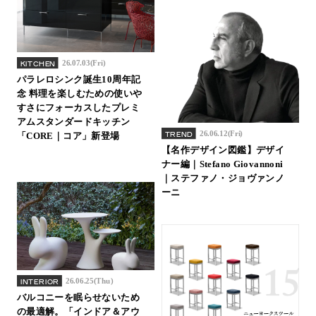
26.07.03(Fri)
KITCHEN
パラレロシンク誕生10周年記
念 料理を楽しむための使いや
すさにフォーカスしたプレミ
アムスタンダードキッチン
26.06.12(Fri)
TREND
「CORE｜コア」新登場
【名作デザイン図鑑】デザイ
ナー編｜Stefano Giovannoni
｜ステファノ・ジョヴァンノ
ーニ
26.06.25(Thu)
INTERIOR
バルコニーを眠らせないため
の最適解。「インドア＆アウ