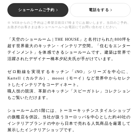
お問い合わせ
ショールームご予約
電話をする
サポート
※ WEBからのご予約はご希望日前日17時までにお願いします。当日のご予約、
LANGUAGE :
JP
お急ぎのお客さまは各ショールームへお電話にてお問い合わせください。
EN
CN
「天空のショールーム | THE HOUSE」と名付けられた800坪を
超す世界最大のキッチン・インテリア空間。「住むをエンター
テインメント」を体感できるショールームです。建築は世界で
活躍されたデザイナー橋本夕紀夫氏が手がけています。
ゼロ動線を実現するキッチン「iNO」シリーズを中心に、
Kartell（カルテル）、moooi（モーイ）など世界中からセレク
トしたインテリアをコーディネート。
職人技の競演、革新のキッチン「スピーガトレ」コレクション
もご覧いただけます。
ショールームの1階には、トーヨーキッチンスタイルショップ
の旗艦店を併設。当社が扱うヨーロッパを中心とした約40社の
インテリアブランドの中から日本で売れる人気商品を厳選して
オンライン見積もり
ショールームを探す
展示したインテリアショップです。