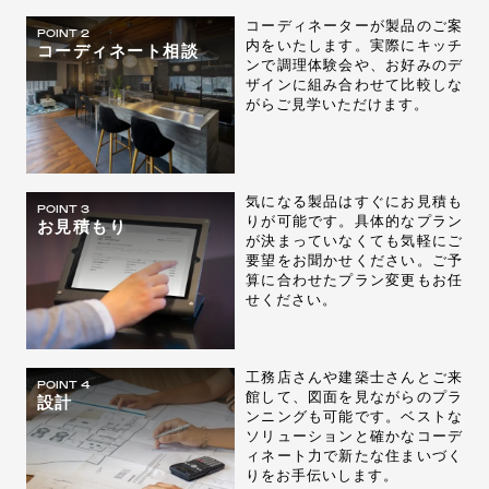
コーディネーターが製品のご案
POINT 2
内をいたします。実際にキッチ
コーディネート相談
ンで調理体験会や、お好みのデ
ザインに組み合わせて比較しな
がらご見学いただけます。
気になる製品はすぐにお見積も
POINT 3
りが可能です。具体的なプラン
お見積もり
が決まっていなくても気軽にご
要望をお聞かせください。ご予
算に合わせたプラン変更もお任
せください。
工務店さんや建築士さんとご来
POINT 4
館して、図面を見ながらのプラ
設計
ンニングも可能です。ベストな
ソリューションと確かなコーデ
ィネート力で新たな住まいづく
りをお手伝いします。