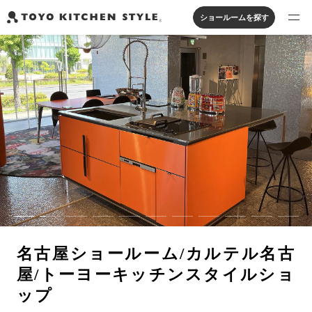
ショールームを探す
製品を探す
オープンキッチン
アイランドキッチン
システムキッチン
実例から探す
ペニンシュラキッチン
壁付けキッチン
対面キッチン
家具・照明・タイル
セパレートキッチン
並列型キッチン
バス・洗面
私たちについて
ジャーナルを読む
オンラインストア
名古屋ショールーム/カルテル名古
お知らせ
屋/トーヨーキッチンスタイルショ
カタログを見る
ップ
よくあるご質問