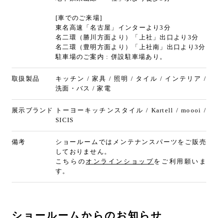
[車でのご来場]
東名高速「名古屋」インターより3分
名二環（勝川方面より）「上社」出口より3分
名二環（豊明方面より）「上社南」出口より3分
駐車場のご案内 : 併設駐車場あり。
取扱製品
キッチン / 家具 / 照明 / タイル / インテリア /
洗面・バス / 家電
展示ブランド
トーヨーキッチンスタイル / Kartell / moooi /
SICIS
備考
ショールームではメンテナンスパーツをご販売
しておりません。
こちらの
オンラインショップ
をご利用願いま
す。
ショールームからのお知らせ