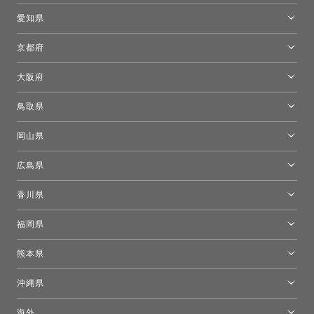
新宿高島屋トーヨーキッチンスタイル
トーヨーキッチンスタイルショップ浜松
愛知県
名古屋ショールーム
京都府
京都ショールーム
大阪府
トーヨーキッチンスタイルショップ京都東
大阪ショールーム
鳥取県
[閉館]米子ショールーム
岡山県
岡山ショールーム
広島県
広島ショールーム
香川県
高松ショールーム
福岡県
福岡ショールーム
熊本県
熊本ショールーム
沖縄県
トーヨーキッチンスタイルショップ沖縄
海外