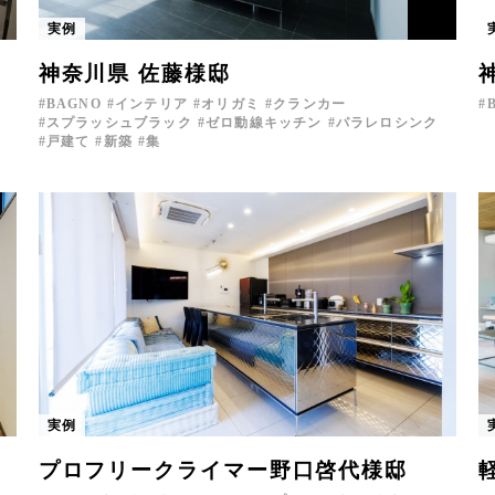
実例
神奈川県 佐藤様邸
BAGNO
インテリア
オリガミ
クランカー
スプラッシュブラック
ゼロ動線キッチン
パラレロシンク
戸建て
新築
集
実例
プロフリークライマー野口啓代様邸