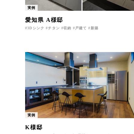
実例
愛知県 A様邸
3Dシンク
チタン
収納
戸建て
新築
実例
K様邸