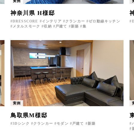
実例
神奈川県 H様邸
DRESSCORE
インテリア
クランカー
ゼロ動線キッチン
メタルスモーク
収納
戸建て
新築
集
実例
鳥取県M様邸
3Dシンク
クランカー
モダン
戸建て
新築