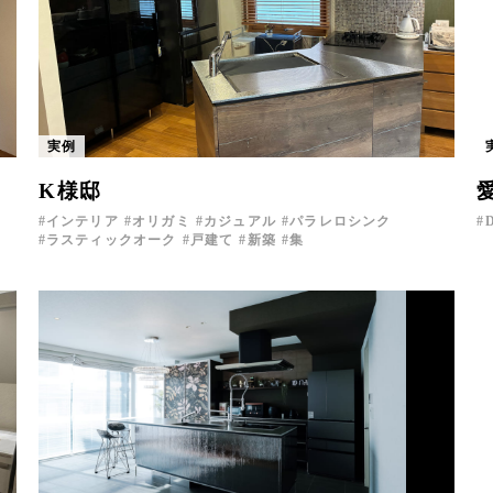
実例
K様邸
て
インテリア
オリガミ
カジュアル
パラレロシンク
ラスティックオーク
戸建て
新築
集