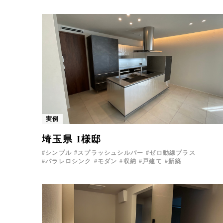
実例
埼玉県 I様邸
シンプル
スプラッシュシルバー
ゼロ動線プラス
パラレロシンク
モダン
収納
戸建て
新築