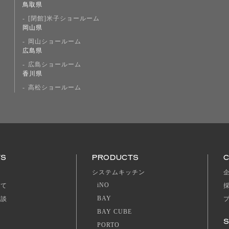
鳥取県
[閉館]米子ショールーム
岡山県
岡山ショールーム
広島県
広島ショールーム
香川県
高松ショールーム
TS
PRODUCTS
ジ
システムキッチン
iNO
いて
BAY
相談
BAY CUBE
S
PORTO