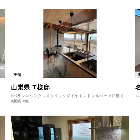
実例
山梨県 T様邸
パラレロシンク
メタリックダイヤモンドシルバー
戸建て
新築
集