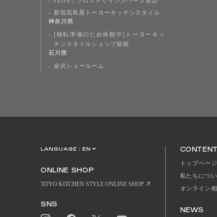
FLOS｜フロスデザインスペース青山
新宿高島屋トーヨーキッチンスタイル
神奈川県
[移転準備のため休館中]トーヨーキッ
チンスタイルショップ箱根
石川県
金沢ショールーム
CONTEN
LANGUAGE :
EN
JP
CN
トップペー
ONLINE SHOP
私たちにつ
TOYO KITCHEN STYLE ONLINE SHOP
オンライン
SNS
NEWS