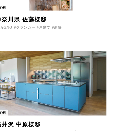
実例
神奈川県 佐藤様邸
BAGNO
クランカー
戸建て
新築
実例
軽井沢 中原様邸