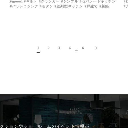
moooi
キルト
クランカー
シンプル
セパレートキッチン
パラレロシンク
モダン
並列型キッチン
戸建て
新築
1
2
3
4
6
...
クションやショールームのイベント情報が