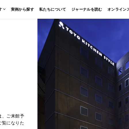
す
実例から探す
私たちについて
ジャーナルを読む
オンライン
ッチン
壁付けキッチン
対面キッチン
セパレートキッチン
並列型キ
は、ご来館予
ご覧になりた