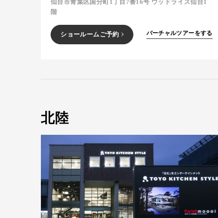
仙台市青葉区国分町1丁目7番16号 ウッドライズ仙台1
階
バーチャルツアーをする
ショールームご予約
北陸