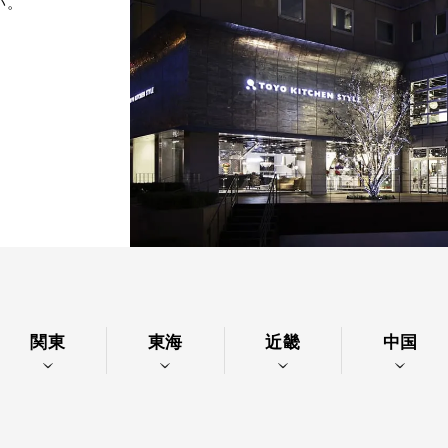
い。
関東
東海
近畿
中国