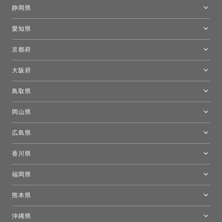
金沢ショールーム
静岡県
FLOS｜フロスデザインスペース青山
新宿高島屋トーヨーキッチンスタイル
トーヨーキッチンスタイルショップ浜松
愛知県
名古屋ショールーム
京都府
京都ショールーム
大阪府
トーヨーキッチンスタイルショップ京都東
大阪ショールーム
鳥取県
[閉館]米子ショールーム
岡山県
岡山ショールーム
広島県
広島ショールーム
香川県
高松ショールーム
福岡県
福岡ショールーム
熊本県
熊本ショールーム
沖縄県