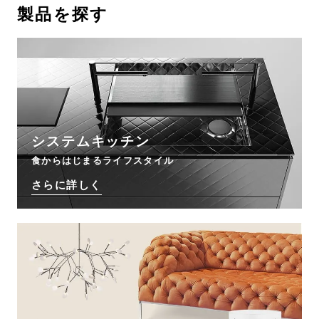
製品を探す
お問い合わせ
サポート
LANGUAGE :
EN
JP
CN
システムキッチン
食からはじまるライフスタイル
さらに詳しく
オンライン見積もり
ショールームを探す