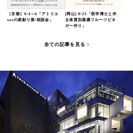
［京都］9/4～6「アトリエ
[岡山] 8/23「医学博士と作
saeの家創り展/相談会」
る体質別薬膳フルーツビネ
ガー作り」
全ての記事を見る