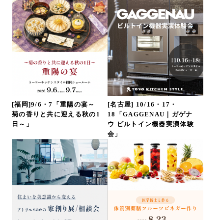
[福岡]9/6・7「重陽の宴～
[名古屋] 10/16・17・
菊の香りと共に迎える秋の1
18「GAGGENAU｜ガゲナ
日～」
ウ ビルトイン機器実演体験
会」