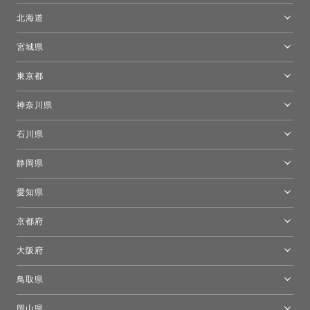
北海道
トーヨーキッチンスタイルショップ札幌
宮城県
仙台ショールーム
東京都
東京ショールーム
神奈川県
カルテル東京
[移転準備のため休館中]トーヨーキッチンスタイルショップ箱根
モーイ東京
石川県
キーブー東京
金沢ショールーム
静岡県
FLOS｜フロスデザインスペース青山
新宿高島屋トーヨーキッチンスタイル
トーヨーキッチンスタイルショップ浜松
愛知県
名古屋ショールーム
京都府
京都ショールーム
大阪府
トーヨーキッチンスタイルショップ京都東
大阪ショールーム
鳥取県
[閉館]米子ショールーム
岡山県