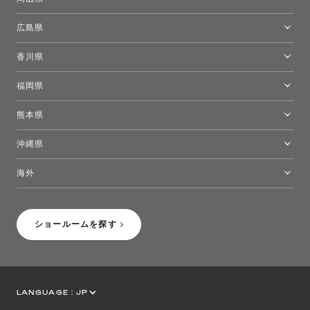
岡山ショールーム
広島県
広島ショールーム
香川県
高松ショールーム
福岡県
福岡ショールーム
熊本県
熊本ショールーム
沖縄県
トーヨーキッチンスタイルショップ沖縄
海外
［Coming Soon］トーヨーキッチンスタイルショップニューヨーク
ショールームを探す
LANGUAGE :
JP