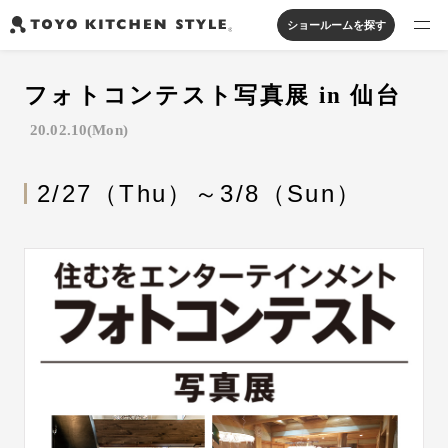
ショールームを探す
製品を探す
フォトコンテスト写真展 in 仙台
オープンキッチン
アイランドキッチン
システムキッチン
20.02.10(Mon)
実例から探す
ペニンシュラキッチン
壁付けキッチン
対面キッチン
家具・照明・タイル
セパレートキッチン
並列型キッチン
バス・洗面
2/27（Thu）～3/8（Sun）
私たちについて
ジャーナルを読む
オンラインストア
お知らせ
カタログを見る
よくあるご質問