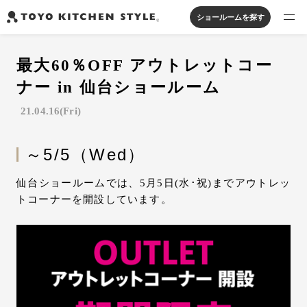
ショールームを探す
製品を探す
最大60％OFF アウトレットコー
オープンキッチン
アイランドキッチン
システムキッチン
ナー in 仙台ショールーム
実例から探す
ペニンシュラキッチン
壁付けキッチン
対面キッチン
家具・照明・タイル
21.04.16(Fri)
セパレートキッチン
並列型キッチン
バス・洗面
私たちについて
～5/5（Wed）
ジャーナルを読む
仙台ショールームでは、5月5日(水･祝)までアウトレッ
トコーナーを開設しています。
オンラインストア
お知らせ
カタログを見る
よくあるご質問