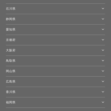
カルテル東京
[移転準備のため休館中]トーヨーキッチンスタイルショップ箱根
モーイ東京
石川県
キーブー東京
金沢ショールーム
静岡県
FLOS｜フロスデザインスペース青山
新宿高島屋トーヨーキッチンスタイル
トーヨーキッチンスタイルショップ浜松
愛知県
名古屋ショールーム
京都府
京都ショールーム
大阪府
トーヨーキッチンスタイルショップ京都東
大阪ショールーム
鳥取県
[閉館]米子ショールーム
岡山県
岡山ショールーム
広島県
広島ショールーム
香川県
高松ショールーム
福岡県
福岡ショールーム