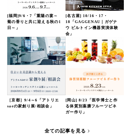
[福岡]9/6・7「重陽の宴～
[名古屋] 10/16・17・
菊の香りと共に迎える秋の1
18「GAGGENAU｜ガゲナ
日～」
ウ ビルトイン機器実演体験
会」
［京都］9/4～6「アトリエ
[岡山] 8/23「医学博士と作
saeの家創り展/相談会」
る体質別薬膳フルーツビネ
ガー作り」
全ての記事を見る