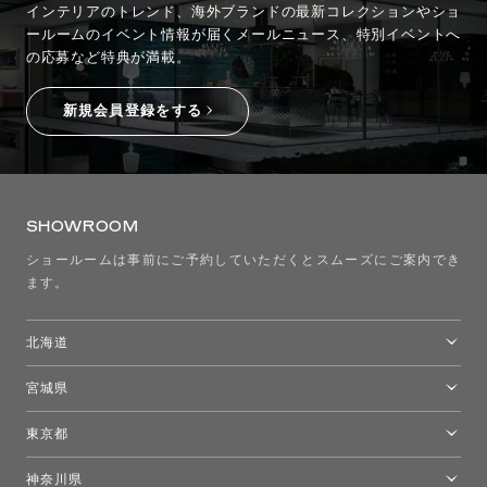
インテリアのトレンド、海外ブランドの最新コレクションやショ
ールームのイベント情報が
届くメールニュース、特別イベントへ
の応募など特典が満載。
新規会員登録をする
SHOWROOM
ショールームは事前にご予約していただくとスムーズにご案内でき
ます。
北海道
トーヨーキッチンスタイルショップ札幌
宮城県
仙台ショールーム
東京都
東京ショールーム
神奈川県