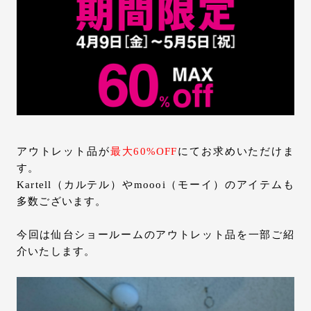
お問い合わせ
サポート
LANGUAGE :
JP
EN
CN
アウトレット品が
最大60%OFF
にてお求めいただけま
す。
Kartell（カルテル）やmoooi（モーイ）のアイテムも
多数ございます。
今回は仙台ショールームのアウトレット品を一部ご紹
介いたします。
オンライン見積もり
ショールームを探す