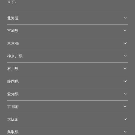
ます。
北海道
トーヨーキッチンスタイルショップ札幌
宮城県
仙台ショールーム
東京都
東京ショールーム
神奈川県
カルテル東京
[移転準備のため休館中]トーヨーキッチンスタイルショップ箱根
モーイ東京
石川県
キーブー東京
金沢ショールーム
静岡県
FLOS｜フロスデザインスペース青山
新宿高島屋トーヨーキッチンスタイル
トーヨーキッチンスタイルショップ浜松
愛知県
名古屋ショールーム
京都府
京都ショールーム
大阪府
トーヨーキッチンスタイルショップ京都東
大阪ショールーム
鳥取県