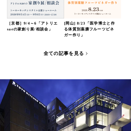
［京都］9/4～6「アトリエ
[岡山] 8/23「医学博士と作
saeの家創り展/相談会」
る体質別薬膳フルーツビネ
ガー作り」
全ての記事を見る