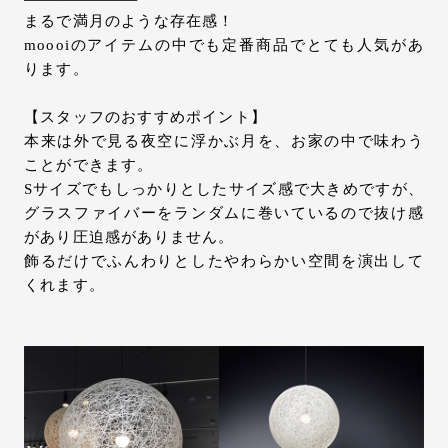
まるで満月のような存在感！
お問い合わせ
moooiのアイテムの中でも定番商品でとても人気があ
サポート
ります。
LANGUAGE :
JP
EN
CN
【スタッフのおすすめポイント】
本来は外で見る夜空に浮かぶ月を、お家の中で味わう
ことができます。
Sサイズでもしっかりとしたサイズ感で大きめですが、
グラスファイバーをランダムに巻いているので抜け感
があり圧迫感がありません。
飾るだけでふんわりとしたやわらかい空間を演出して
くれます。
オンライン見積もり
ショールームを探す