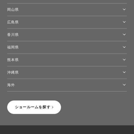
[閉館]米子ショールーム
岡山県
岡山ショールーム
広島県
広島ショールーム
香川県
高松ショールーム
福岡県
福岡ショールーム
熊本県
熊本ショールーム
沖縄県
トーヨーキッチンスタイルショップ沖縄
海外
［Coming Soon］トーヨーキッチンスタイルショップニューヨーク
ショールームを探す