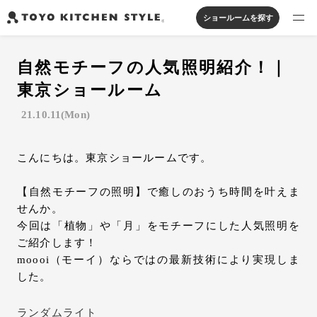
ショールームを探す
製品を探す
自然モチーフの人気照明紹介！｜
オープンキッチン
アイランドキッチン
システムキッチン
東京ショールーム
実例から探す
ペニンシュラキッチン
壁付けキッチン
対面キッチン
家具・照明・タイル
21.10.11(Mon)
セパレートキッチン
並列型キッチン
バス・洗面
私たちについて
こんにちは。東京ショールームです。
ジャーナルを読む
【自然モチーフの照明】で癒しのおうち時間を叶えま
せんか。
今回は「植物」や「月」をモチーフにした人気照明を
オンラインストア
ご紹介します！
moooi（モーイ）ならではの最新技術により実現しま
お知らせ
した。
カタログを見る
ランダムライト
よくあるご質問