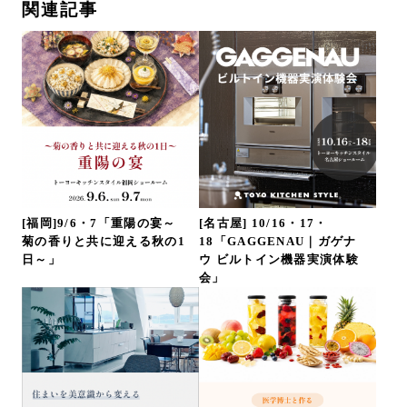
関連記事
[福岡]9/6・7「重陽の宴～
[名古屋] 10/16・17・
菊の香りと共に迎える秋の1
18「GAGGENAU｜ガゲナ
日～」
ウ ビルトイン機器実演体験
会」