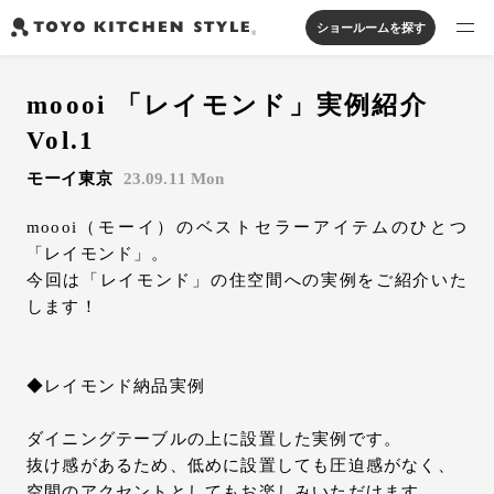
ショールームを探す
製品を探す
moooi 「レイモンド」実例紹介
オープンキッチン
アイランドキッチン
システムキッチン
Vol.1
実例から探す
ペニンシュラキッチン
壁付けキッチン
対面キッチン
家具・照明・タイル
モーイ東京
23.09.11 Mon
セパレートキッチン
並列型キッチン
バス・洗面
私たちについて
moooi（モーイ）のベストセラーアイテムのひとつ
「レイモンド」。
今回は「レイモンド」の住空間への実例をご紹介いた
ジャーナルを読む
します！
オンラインストア
◆レイモンド納品実例
お知らせ
ダイニングテーブルの上に設置した実例です。
カタログを見る
抜け感があるため、低めに設置しても圧迫感がなく、
よくあるご質問
空間のアクセントとしてもお楽しみいただけます。