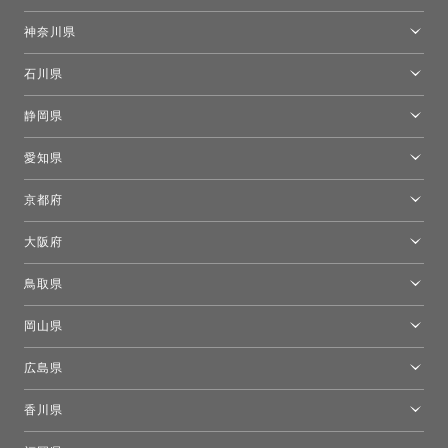
東京ショールーム
神奈川県
カルテル東京
[移転準備のため休館中]トーヨーキッチンスタイルショップ箱根
モーイ東京
石川県
キーブー東京
金沢ショールーム
静岡県
FLOS｜フロスデザインスペース青山
新宿高島屋トーヨーキッチンスタイル
トーヨーキッチンスタイルショップ浜松
愛知県
名古屋ショールーム
京都府
京都ショールーム
大阪府
トーヨーキッチンスタイルショップ京都東
大阪ショールーム
鳥取県
[閉館]米子ショールーム
岡山県
岡山ショールーム
広島県
広島ショールーム
香川県
高松ショールーム