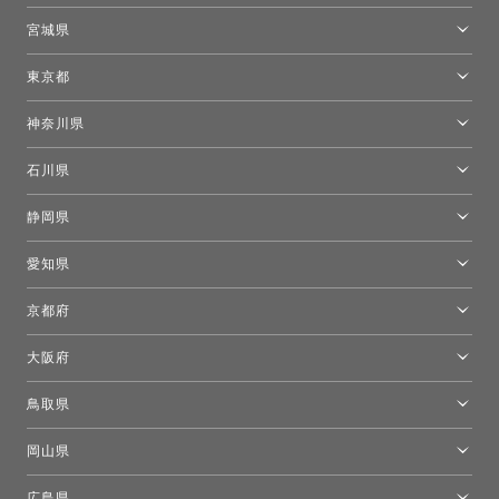
トーヨーキッチンスタイルショップ札幌
宮城県
仙台ショールーム
東京都
東京ショールーム
神奈川県
カルテル東京
[移転準備のため休館中]トーヨーキッチンスタイルショップ箱根
モーイ東京
石川県
キーブー東京
金沢ショールーム
静岡県
FLOS｜フロスデザインスペース青山
新宿高島屋トーヨーキッチンスタイル
トーヨーキッチンスタイルショップ浜松
愛知県
名古屋ショールーム
京都府
京都ショールーム
大阪府
トーヨーキッチンスタイルショップ京都東
大阪ショールーム
鳥取県
[閉館]米子ショールーム
岡山県
岡山ショールーム
広島県