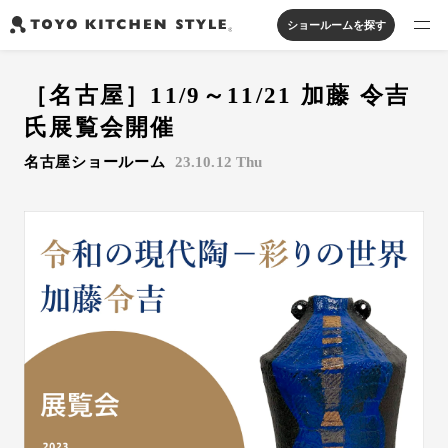
ショールームを探す
製品を探す
［名古屋］11/9～11/21 加藤 令吉
オープンキッチン
アイランドキッチン
システムキッチン
氏展覧会開催
実例から探す
ペニンシュラキッチン
壁付けキッチン
対面キッチン
家具・照明・タイル
名古屋ショールーム
23.10.12 Thu
セパレートキッチン
並列型キッチン
バス・洗面
私たちについて
ジャーナルを読む
オンラインストア
お知らせ
カタログを見る
よくあるご質問