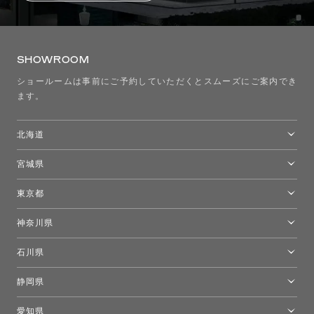
SHOWROOM
ショールームは事前にご予約していただくとスムーズにご案内でき
ます。
北海道
トーヨーキッチンスタイルショップ札幌
宮城県
仙台ショールーム
東京都
東京ショールーム
神奈川県
カルテル東京
[移転準備のため休館中]トーヨーキッチンスタイルショップ箱根
モーイ東京
石川県
キーブー東京
金沢ショールーム
静岡県
FLOS｜フロスデザインスペース青山
新宿高島屋トーヨーキッチンスタイル
トーヨーキッチンスタイルショップ浜松
愛知県