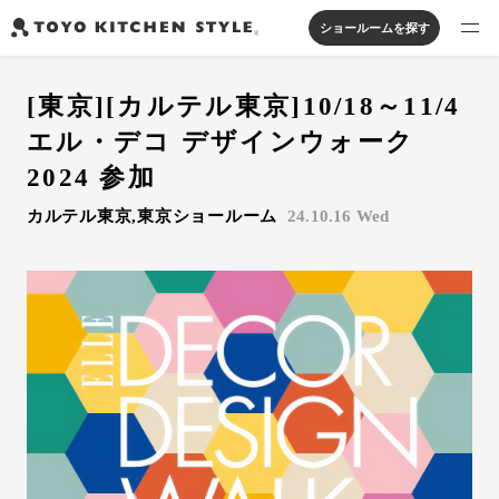
ショールームを探す
製品を探す
[東京][カルテル東京]10/18～11/4
オープンキッチン
アイランドキッチン
システムキッチン
エル・デコ デザインウォーク
実例から探す
ペニンシュラキッチン
壁付けキッチン
対面キッチン
家具・照明・タイル
2024 参加
セパレートキッチン
並列型キッチン
バス・洗面
カルテル東京,東京ショールーム
24.10.16 Wed
私たちについて
ジャーナルを読む
オンラインストア
お知らせ
カタログを見る
よくあるご質問