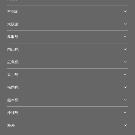
名古屋ショールーム
京都府
京都ショールーム
大阪府
トーヨーキッチンスタイルショップ京都東
大阪ショールーム
鳥取県
[閉館]米子ショールーム
岡山県
岡山ショールーム
広島県
広島ショールーム
香川県
高松ショールーム
福岡県
福岡ショールーム
熊本県
熊本ショールーム
沖縄県
トーヨーキッチンスタイルショップ沖縄
海外
［Coming Soon］トーヨーキッチンスタイルショップニューヨーク