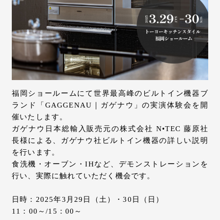
お問い合わせ
サポート
LANGUAGE :
JP
EN
CN
福岡ショールームにて世界最高峰のビルトイン機器ブ
ランド「GAGGENAU｜ガゲナウ」の実演体験会を開
催いたします。
ガゲナウ日本総輸入販売元の株式会社 N•TEC 藤原社
長様による、ガゲナウ社ビルトイン機器の詳しい説明
を行います。
食洗機・オーブン・IHなど、デモンストレーションを
行い、実際に触れていただく機会です。
日時：2025年3月29日（土）・30日（日）
オンライン見積もり
ショールームを探す
11：00～/15：00～