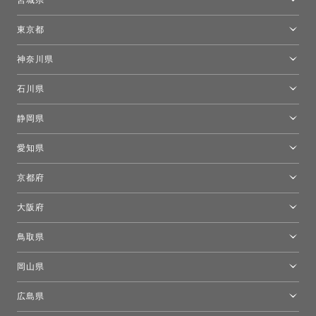
仙台ショールーム
東京都
東京ショールーム
神奈川県
カルテル東京
[移転準備のため休館中]トーヨーキッチンスタイルショップ箱根
モーイ東京
石川県
キーブー東京
金沢ショールーム
静岡県
FLOS｜フロスデザインスペース青山
新宿高島屋トーヨーキッチンスタイル
トーヨーキッチンスタイルショップ浜松
愛知県
名古屋ショールーム
京都府
京都ショールーム
大阪府
トーヨーキッチンスタイルショップ京都東
大阪ショールーム
鳥取県
[閉館]米子ショールーム
岡山県
岡山ショールーム
広島県