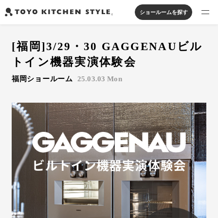
ショールームを探す
製品を探す
[福岡]3/29・30 GAGGENAUビル
オープンキッチン
アイランドキッチン
システムキッチン
トイン機器実演体験会
実例から探す
ペニンシュラキッチン
壁付けキッチン
対面キッチン
家具・照明・タイル
福岡ショールーム
25.03.03 Mon
セパレートキッチン
並列型キッチン
バス・洗面
私たちについて
ジャーナルを読む
オンラインストア
お知らせ
カタログを見る
よくあるご質問