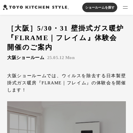
ショールームを探す
製品を探す
［大阪］5/30・31 壁掛式ガス暖炉
オープンキッチン
アイランドキッチン
システムキッチン
『FLRAME｜フレイム』体験会
実例から探す
ペニンシュラキッチン
壁付けキッチン
対面キッチン
家具・照明・タイル
開催のご案内
セパレートキッチン
並列型キッチン
バス・洗面
大阪ショールーム
25.05.12 Mon
私たちについて
大阪ショールームでは、ウィルスを除去する日本製壁
ジャーナルを読む
掛式ガス暖房『FLRAME｜フレイム』の体験会を開催
します！
オンラインストア
お知らせ
カタログを見る
よくあるご質問