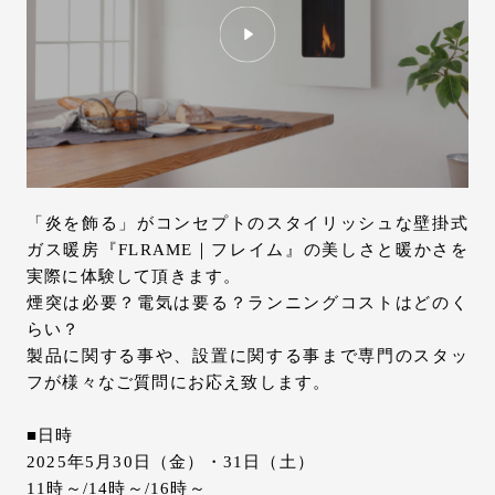
お問い合わせ
サポート
LANGUAGE :
JP
EN
CN
「炎を飾る」がコンセプトのスタイリッシュな壁掛式
ガス暖房『FLRAME｜フレイム』の美しさと暖かさを
実際に体験して頂きます。
煙突は必要？電気は要る？ランニングコストはどのく
らい？
製品に関する事や、設置に関する事まで専門のスタッ
フが様々なご質問にお応え致します。
■日時
オンライン見積もり
ショールームを探す
2025年5月30日（金）・31日（土）
11時～/14時～/16時～