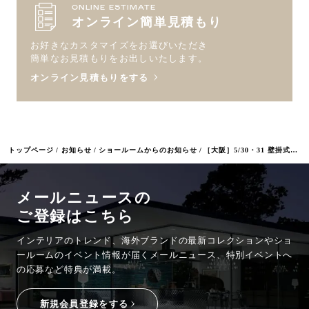
ONLINE ESTIMATE
オンライン簡単見積もり
お好きなカスタマイズをお選びいただき
簡単なお見積もりをお出しいたします。
オンライン見積もりをする
トップページ
お知らせ
ショールームからのお知らせ
［大阪］5/30・31 壁掛式ガス暖炉『FLRAME｜フレイム』体験会 開催のご案内
メールニュースの
ご登録はこちら
インテリアのトレンド、海外ブランドの最新コレクションやショ
ールームのイベント情報が
届くメールニュース、特別イベントへ
の応募など特典が満載。
新規会員登録をする