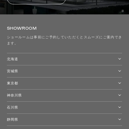
SHOWROOM
ショールームは事前にご予約していただくとスムーズにご案内でき
ます。
北海道
トーヨーキッチンスタイルショップ札幌
宮城県
仙台ショールーム
東京都
東京ショールーム
神奈川県
カルテル東京
[移転準備のため休館中]トーヨーキッチンスタイルショップ箱根
モーイ東京
石川県
キーブー東京
金沢ショールーム
静岡県
FLOS｜フロスデザインスペース青山
新宿高島屋トーヨーキッチンスタイル
トーヨーキッチンスタイルショップ浜松