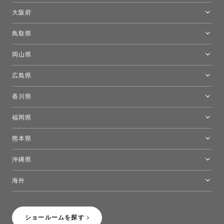
京都ショールーム
大阪府
トーヨーキッチンスタイルショップ京都東
大阪ショールーム
鳥取県
[閉館]米子ショールーム
岡山県
岡山ショールーム
広島県
広島ショールーム
香川県
高松ショールーム
福岡県
福岡ショールーム
熊本県
熊本ショールーム
沖縄県
トーヨーキッチンスタイルショップ沖縄
海外
［Coming Soon］トーヨーキッチンスタイルショップニューヨーク
ショールームを探す