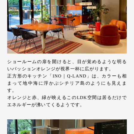
お問い合わせ
サポート
LANGUAGE :
JP
EN
CN
ショールームの扉を開けると、目が覚めるような明る
いパッションオレンジが視界一杯に広がります。
正方形のキッチン「INO｜Q-LAND」は、カラーも相
まって地中海に浮かぶシチリア島のようにも見えま
す。
オレンジと赤、緑が映えるこのLDK空間は居るだけで
エネルギーが沸いてくるようです。
オンライン見積もり
ショールームを探す