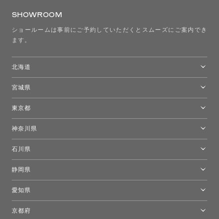
SHOWROOM
ショールームは事前にご予約していただくとスムーズにご案内でき
ます。
北海道
トーヨーキッチンスタイルショップ札幌
宮城県
仙台ショールーム
東京都
東京ショールーム
神奈川県
カルテル東京
[移転準備のため休館中]トーヨーキッチンスタイルショップ箱根
モーイ東京
石川県
キーブー東京
金沢ショールーム
静岡県
FLOS｜フロスデザインスペース青山
新宿高島屋トーヨーキッチンスタイル
トーヨーキッチンスタイルショップ浜松
愛知県
名古屋ショールーム
京都府