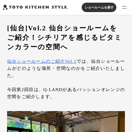
ショールームを探す
製品を探す
[仙台]Vol.2 仙台ショールームを
オープンキッチン
アイランドキッチン
システムキッチン
ご紹介！シチリアを感じるビタミ
実例から探す
ペニンシュラキッチン
壁付けキッチン
対面キッチン
家具・照明・タイル
ンカラーの空間へ
セパレートキッチン
並列型キッチン
バス・洗面
私たちについて
仙台ショールームのご紹介Vol.1
では、仙台ショールー
ムがどのような場所・空間なのかをご紹介いたしまし
た。
ジャーナルを読む
今回第2回目は、Q-LANDがあるパッションオレンジの
オンラインストア
空間をご紹介します。
お知らせ
カタログを見る
よくあるご質問