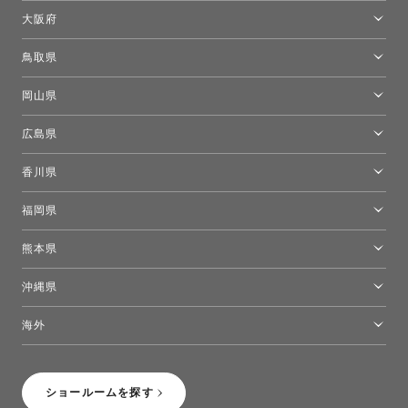
京都ショールーム
大阪府
トーヨーキッチンスタイルショップ京都東
大阪ショールーム
鳥取県
[閉館]米子ショールーム
岡山県
岡山ショールーム
広島県
広島ショールーム
香川県
高松ショールーム
福岡県
福岡ショールーム
熊本県
熊本ショールーム
沖縄県
トーヨーキッチンスタイルショップ沖縄
海外
［Coming Soon］トーヨーキッチンスタイルショップニューヨーク
ショールームを探す