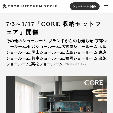
ショールームを探す
製品を探す
7/3～1/17「CORE 収納セットフ
オープンキッチン
アイランドキッチン
システムキッチン
ェア」開催
実例から探す
ペニンシュラキッチン
壁付けキッチン
対面キッチン
家具・照明・タイル
その他のショールーム,ブランドからのお知らせ,京都シ
セパレートキッチン
並列型キッチン
バス・洗面
ョールーム,仙台ショールーム,名古屋ショールーム,大阪
私たちについて
ショールーム,岡山ショールーム,広島ショールーム,東京
ショールーム,熊本ショールーム,福岡ショールーム,金沢
ショールーム,高松ショールーム
26.07.03 Fri
ジャーナルを読む
オンラインストア
お知らせ
カタログを見る
よくあるご質問