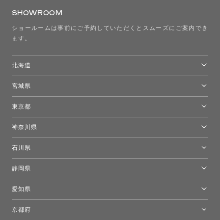
SHOWROOM
ショールームは事前にご予約していただくとスムーズにご案内でき
ます。
北海道
トーヨーキッチンスタイルショップ札幌
宮城県
仙台ショールーム
東京都
東京ショールーム
神奈川県
カルテル東京
[移転準備のため休館中]トーヨーキッチンスタイルショップ箱根
モーイ東京
石川県
キーブー東京
金沢ショールーム
静岡県
FLOS｜フロスデザインスペース青山
新宿高島屋トーヨーキッチンスタイル
トーヨーキッチンスタイルショップ浜松
愛知県
名古屋ショールーム
京都府