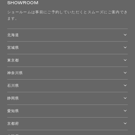
SHOWROOM
ショールームは事前にご予約していただくとスムーズにご案内でき
ます。
北海道
トーヨーキッチンスタイルショップ札幌
宮城県
仙台ショールーム
東京都
東京ショールーム
神奈川県
カルテル東京
[移転準備のため休館中]トーヨーキッチンスタイルショップ箱根
モーイ東京
石川県
キーブー東京
金沢ショールーム
静岡県
FLOS｜フロスデザインスペース青山
新宿高島屋トーヨーキッチンスタイル
トーヨーキッチンスタイルショップ浜松
愛知県
名古屋ショールーム
京都府
京都ショールーム