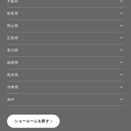
大阪府
トーヨーキッチンスタイルショップ京都東
大阪ショールーム
鳥取県
[閉館]米子ショールーム
岡山県
岡山ショールーム
広島県
広島ショールーム
香川県
高松ショールーム
福岡県
福岡ショールーム
熊本県
熊本ショールーム
沖縄県
トーヨーキッチンスタイルショップ沖縄
海外
［Coming Soon］トーヨーキッチンスタイルショップニューヨーク
ショールームを探す