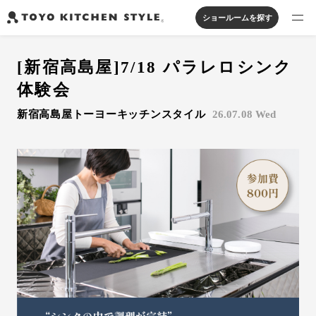
ショールームを探す
製品を探す
[新宿高島屋]7/18 パラレロシンク
オープンキッチン
アイランドキッチン
システムキッチン
体験会
実例から探す
ペニンシュラキッチン
壁付けキッチン
対面キッチン
家具・照明・タイル
新宿高島屋トーヨーキッチンスタイル
26.07.08 Wed
セパレートキッチン
並列型キッチン
バス・洗面
私たちについて
ジャーナルを読む
オンラインストア
お知らせ
カタログを見る
よくあるご質問