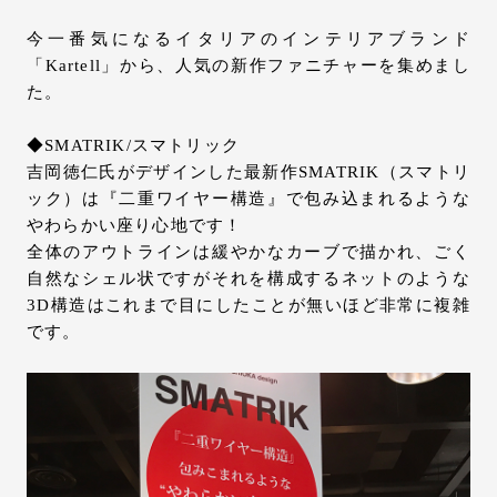
お問い合わせ
今一番気になるイタリアのインテリアブランド
サポート
「Kartell」から、人気の新作ファニチャーを集めまし
LANGUAGE :
JP
た。
EN
CN
◆SMATRIK/スマトリック
吉岡徳仁氏がデザインした最新作SMATRIK（スマトリ
ック）は『二重ワイヤー構造』で包み込まれるような
やわらかい座り心地です！
全体のアウトラインは緩やかなカーブで描かれ、ごく
自然なシェル状ですがそれを構成するネットのような
3D構造はこれまで目にしたことが無いほど非常に複雑
です。
オンライン見積もり
ショールームを探す