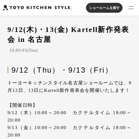
ショールームを探す
製品を探す
9/12(木)・13(金) Kartell新作発表
オープンキッチン
アイランドキッチン
システムキッチン
会 in 名古屋
実例から探す
ペニンシュラキッチン
壁付けキッチン
対面キッチン
家具・照明・タイル
19.09.03(Tue)
セパレートキッチン
並列型キッチン
バス・洗面
私たちについて
9/12（Thu）・9/13（Fri）
ジャーナルを読む
トーヨーキッチンスタイル名古屋ショールームでは、9
月12日、13日にKartell新作発表会を開催いたします！
オンラインストア
【開催日時】
9/12（木）10:00～20:00 カクテルタイム 18:00～
20:00
お知らせ
9/13（金）10:00～20:00 カクテルタイム 18:00～
カタログを見る
20:00
よくあるご質問