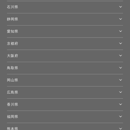
[移転準備のため休館中]トーヨーキッチンスタイルショップ箱根
モーイ東京
石川県
キーブー東京
金沢ショールーム
静岡県
FLOS｜フロスデザインスペース青山
新宿高島屋トーヨーキッチンスタイル
トーヨーキッチンスタイルショップ浜松
愛知県
名古屋ショールーム
京都府
京都ショールーム
大阪府
トーヨーキッチンスタイルショップ京都東
大阪ショールーム
鳥取県
[閉館]米子ショールーム
岡山県
岡山ショールーム
広島県
広島ショールーム
香川県
高松ショールーム
福岡県
福岡ショールーム
熊本県