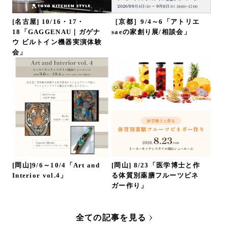
[名古屋] 10/16・17・
［京都］9/4～6「アトリエ
18「GAGGENAU｜ガゲナ
saeの家創り展/相談会」
ウ ビルトイン機器実演体験
会」
[岡山]9/6～10/4「Art and
[岡山] 8/23「医学博士と作
Interior vol.4」
る体質別薬膳フルーツビネ
ガー作り」
全ての記事を見る