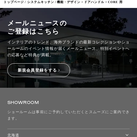
トップページ
システムキッチン
機能・デザイン
ドアハンドル
CORE 用
メールニュースの
ご登録はこちら
インテリアのトレンド、海外ブランドの最新コレクションやショ
ールームのイベント情報が
届くメールニュース、特別イベントへ
の応募など特典が満載。
新規会員登録をする
SHOWROOM
ショールームは事前にご予約していただくとスムーズにご案内でき
ます。
北海道