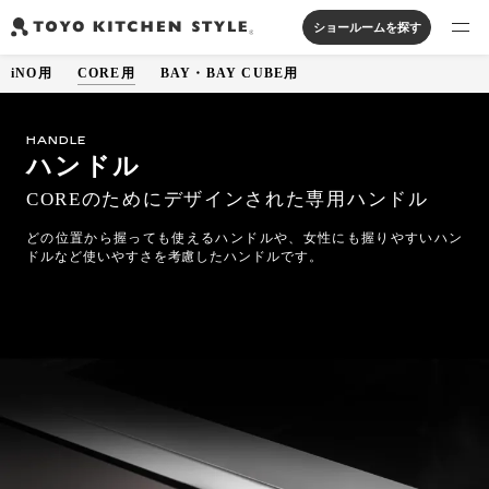
ショールームを探す
iNO用
CORE用
BAY・BAY CUBE用
製品を探す
オープンキッチン
アイランドキッチン
システムキッチン
HANDLE
実例から探す
ペニンシュラキッチン
壁付けキッチン
対面キッチン
ハンドル
家具・照明・タイル
セパレートキッチン
並列型キッチン
バス・洗面
COREのためにデザインされた専用ハンドル
私たちについて
どの位置から握っても使えるハンドルや、女性にも握りやすいハン
ドルなど使いやすさを考慮したハンドルです。
ジャーナルを読む
オンラインストア
お知らせ
カタログを見る
よくあるご質問