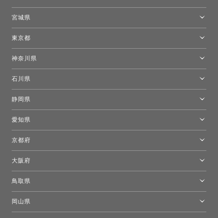
トーヨーキッチンスタイルショップ札幌
宮城県
仙台ショールーム
東京都
東京ショールーム
神奈川県
カルテル東京
[移転準備のため休館中]トーヨーキッチンスタイルショップ箱根
モーイ東京
石川県
キーブー東京
金沢ショールーム
静岡県
FLOS｜フロスデザインスペース青山
新宿高島屋トーヨーキッチンスタイル
トーヨーキッチンスタイルショップ浜松
愛知県
名古屋ショールーム
京都府
京都ショールーム
大阪府
トーヨーキッチンスタイルショップ京都東
大阪ショールーム
鳥取県
[閉館]米子ショールーム
岡山県
岡山ショールーム