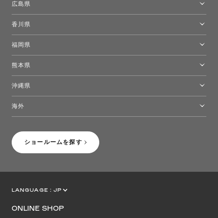
広島県
広島ショールーム
香川県
高松ショールーム
福岡県
福岡ショールーム
熊本県
熊本ショールーム
沖縄県
トーヨーキッチンスタイルショップ沖縄
海外
［Coming Soon］トーヨーキッチンスタイルショップニューヨーク
ショールームを探す
LANGUAGE :
JP
EN
CN
ONLINE SHOP