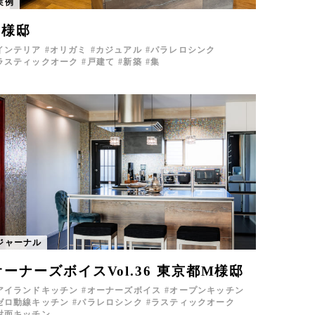
実例
K様邸
インテリア
オリガミ
カジュアル
パラレロシンク
ラスティックオーク
戸建て
新築
集
ジャーナル
オーナーズボイスVol.36 東京都M様邸
アイランドキッチン
オーナーズボイス
オープンキッチン
ゼロ動線キッチン
パラレロシンク
ラスティックオーク
対面キッチン