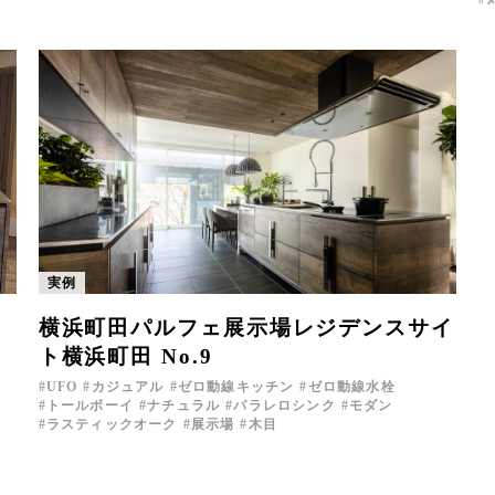
実例
横浜町田パルフェ展示場レジデンスサイ
ト横浜町田 No.9
UFO
カジュアル
ゼロ動線キッチン
ゼロ動線水栓
トールボーイ
ナチュラル
パラレロシンク
モダン
ラスティックオーク
展示場
木目