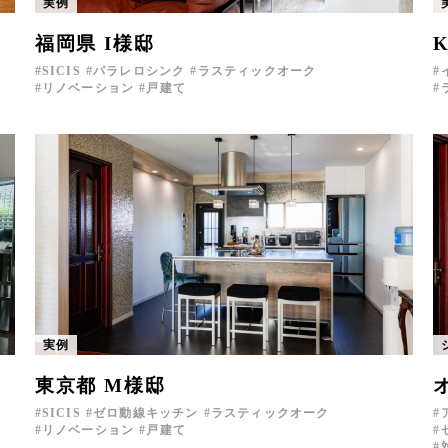
実例
福岡県 I様邸
SICIS
パラレロシンク
ラスティックオーク
リノベーション
戸建て
実例
東京都 M様邸
SICIS
ゼロ動線キッチン
ラスティックオーク
リノベーション
戸建て