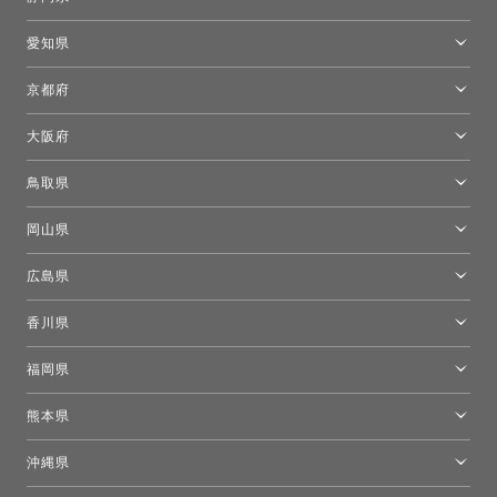
FLOS｜フロスデザインスペース青山
新宿高島屋トーヨーキッチンスタイル
トーヨーキッチンスタイルショップ浜松
愛知県
名古屋ショールーム
京都府
京都ショールーム
大阪府
トーヨーキッチンスタイルショップ京都東
大阪ショールーム
鳥取県
[閉館]米子ショールーム
岡山県
岡山ショールーム
広島県
広島ショールーム
香川県
高松ショールーム
福岡県
福岡ショールーム
熊本県
熊本ショールーム
沖縄県
トーヨーキッチンスタイルショップ沖縄