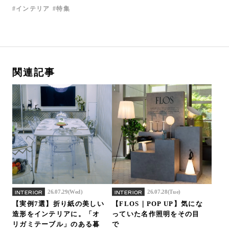
インテリア
特集
関連記事
26.07.29(Wed)
26.07.28(Tue)
INTERIOR
INTERIOR
【実例7選】折り紙の美しい
【FLOS｜POP UP】気にな
造形をインテリアに。「オ
っていた名作照明をその目
リガミテーブル」のある暮
で