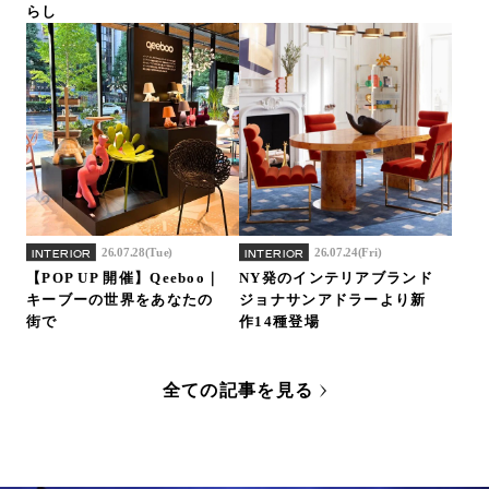
らし
26.07.28(Tue)
26.07.24(Fri)
INTERIOR
INTERIOR
【POP UP 開催】Qeeboo｜
NY発のインテリアブランド
キーブーの世界をあなたの
ジョナサンアドラーより新
街で
作14種登場
全ての記事を見る