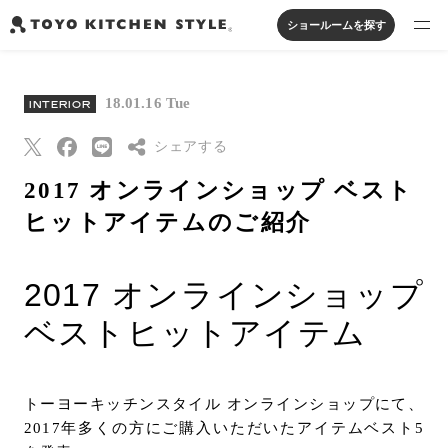
ショールームを探す
製品を探す
18.01.16 Tue
INTERIOR
オープンキッチン
アイランドキッチン
システムキッチン
実例から探す
ペニンシュラキッチン
シェアする
壁付けキッチン
対面キッチン
家具・照明・タイル
セパレートキッチン
並列型キッチン
バス・洗面
2017 オンラインショップ ベスト
私たちについて
Threads
ヒットアイテムのご紹介
Pinterest
ジャーナルを読む
はてなブックマー
2017 オンラインショップ
ク
オンラインストア
ベストヒットアイテム
Eメールで送信
URLをコピー
お知らせ
トーヨーキッチンスタイル オンラインショップにて、
カタログを見る
2017年多くの方にご購入いただいたアイテムベスト5
よくあるご質問