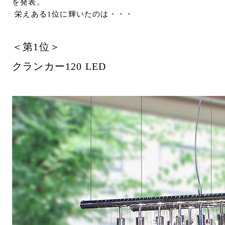
を発表。
お問い合わせ
栄えある1位に輝いたのは・・・
サポート
LANGUAGE :
JP
＜第1位＞
EN
CN
クランカー120 LED
オンライン見積もり
ショールームを探す