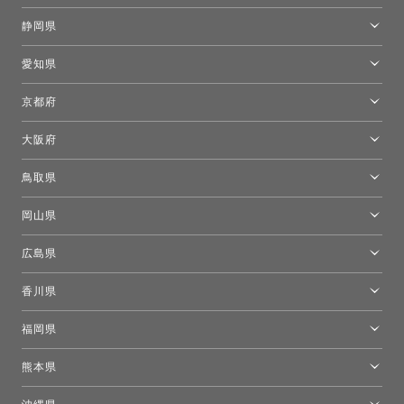
キーブー東京
金沢ショールーム
静岡県
FLOS｜フロスデザインスペース青山
新宿高島屋トーヨーキッチンスタイル
トーヨーキッチンスタイルショップ浜松
愛知県
名古屋ショールーム
京都府
京都ショールーム
大阪府
トーヨーキッチンスタイルショップ京都東
大阪ショールーム
鳥取県
[閉館]米子ショールーム
岡山県
岡山ショールーム
広島県
広島ショールーム
香川県
高松ショールーム
福岡県
福岡ショールーム
熊本県
熊本ショールーム