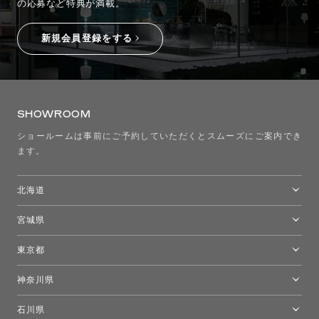
の応募など特典が満載。
新規会員登録をする
SHOWROOM
ショールームは事前にご予約していただくとスムーズにご案内でき
ます。
北海道
トーヨーキッチンスタイルショップ札幌
宮城県
仙台ショールーム
東京都
東京ショールーム
神奈川県
カルテル東京
[移転準備のため休館中]トーヨーキッチンスタイルショップ箱根
モーイ東京
石川県