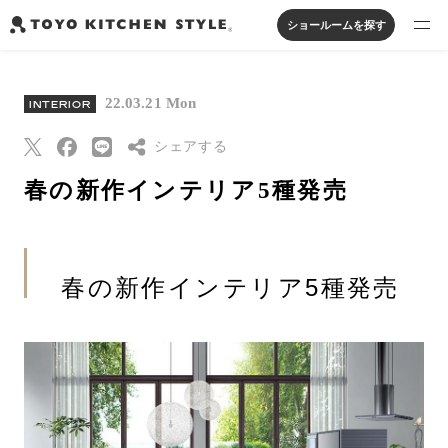
ショールームを探す
製品を探す
22.03.21 Mon
INTERIOR
オープンキッチン
アイランドキッチン
システムキッチン
実例から探す
ペニンシュラキッチン
シェアする
壁付けキッチン
対面キッチン
家具・照明・タイル
セパレートキッチン
並列型キッチン
バス・洗面
春の新作インテリア5種発売
私たちについて
Threads
Pinterest
ジャーナルを読む
はてなブックマー
春の新作インテリア5種発売
ク
オンラインストア
Eメールで送信
URLをコピー
お知らせ
カタログを見る
よくあるご質問