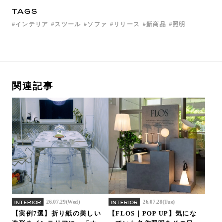
TAGS
インテリア
スツール
ソファ
リリース
新商品
照明
関連記事
26.07.29(Wed)
26.07.28(Tue)
INTERIOR
INTERIOR
【実例7選】折り紙の美しい
【FLOS｜POP UP】気にな