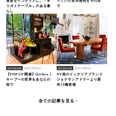
造形をインテリアに。「オ
っていた名作照明をその目
リガミテーブル」のある暮
で
らし
26.07.28(Tue)
26.07.24(Fri)
INTERIOR
INTERIOR
【POP UP 開催】Qeeboo｜
NY発のインテリアブランド
キーブーの世界をあなたの
ジョナサンアドラーより新
街で
作14種登場
全ての記事を見る