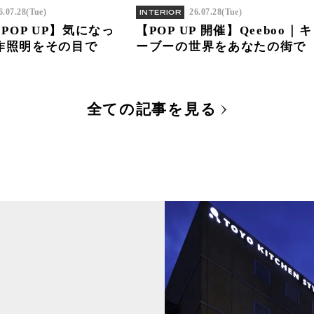
6.07.28(Tue)
26.07.28(Tue)
INTERIOR
｜POP UP】気になっ
【POP UP 開催】Qeeboo｜キ
作照明をその目で
ーブーの世界をあなたの街で
全ての記事を見る