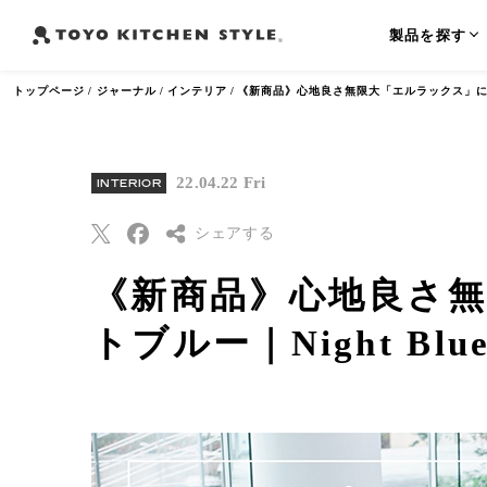
製品を探す
トップページ
ジャーナル
インテリア
《新商品》心地良さ無限大「エルラックス」に「ナ
22.04.22 Fri
INTERIOR
よく検索されるワード
シェアする
オープンキッチン
アイランドキッチン
ペニンシュラ
《新商品》心地良さ
Threads
トブルー｜Night Bl
Pinterest
はてなブックマー
ク
Eメールで送信
URLをコピー