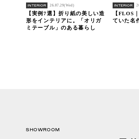
26.07.29(Wed)
2
INTERIOR
INTERIOR
【実例7選】折り紙の美しい造
【FLOS
形をインテリアに。「オリガ
ていた名
ミテーブル」のある暮らし
SHOWROOM