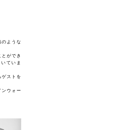
島のような
ことができ
向いていま
らゲストを
インウォー