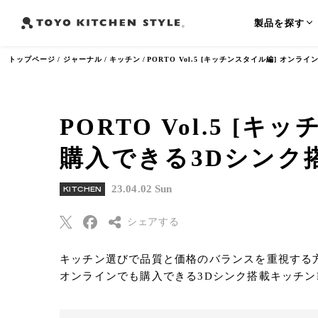
製品を探す
トップページ
ジャーナル
キッチン
PORTO Vol.5 [キッチンスタイル編] オン
PORTO Vol.5 
よく検索されるワード
購入できる3Dシンク
オープンキッチン
アイランドキッチン
ペニンシュラ
23.04.02 Sun
KITCHEN
シェアする
キッチン選びで品質と価格のバランスを重視する
Threads
オンラインでも購入できる3Dシンク搭載キッチンP
Pinterest
はてなブックマー