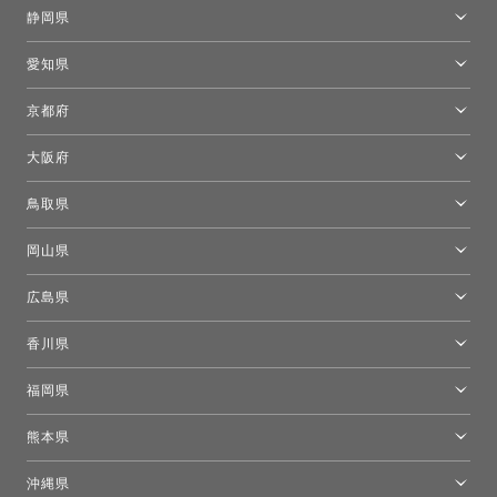
金沢ショールーム
静岡県
FLOS｜フロスデザインスペース青山
新宿高島屋トーヨーキッチンスタイル
トーヨーキッチンスタイルショップ浜松
愛知県
名古屋ショールーム
京都府
京都ショールーム
大阪府
トーヨーキッチンスタイルショップ京都東
大阪ショールーム
鳥取県
[閉館]米子ショールーム
岡山県
岡山ショールーム
広島県
広島ショールーム
香川県
高松ショールーム
福岡県
福岡ショールーム
熊本県
熊本ショールーム
沖縄県