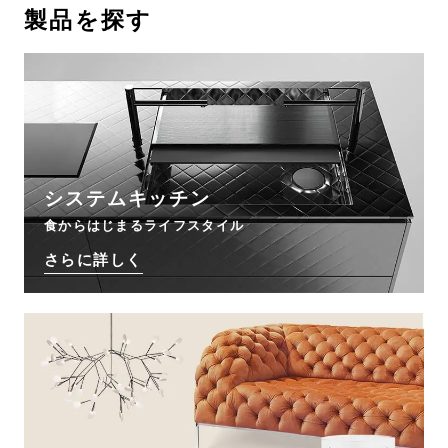
製品を探す
お問い合わせ
サポート
LANGUAGE :
JP
EN
CN
システムキッチン
食からはじまるライフスタイル
さらに詳しく
オンライン見積もり
ショールームを探す