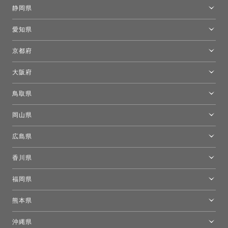
金沢ショールーム
静岡県
FLOS｜フロスデザインスペース青山
新宿高島屋トーヨーキッチンスタイル
トーヨーキッチンスタイルショップ浜松
愛知県
名古屋ショールーム
京都府
京都ショールーム
大阪府
トーヨーキッチンスタイルショップ京都東
大阪ショールーム
鳥取県
[閉館]米子ショールーム
岡山県
岡山ショールーム
広島県
広島ショールーム
香川県
高松ショールーム
福岡県
福岡ショールーム
熊本県
熊本ショールーム
沖縄県