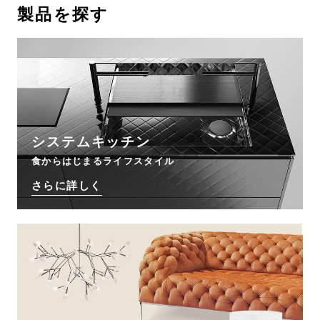
製品を探す
お問い合わせ
サポート
LANGUAGE :
JP
EN
CN
システムキッチン
食からはじまるライフスタイル
さらに詳しく
オンライン見積もり
ショールームを探す