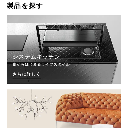
製品を探す
お問い合わせ
サポート
LANGUAGE :
JP
EN
CN
システムキッチン
食からはじまるライフスタイル
さらに詳しく
オンライン見積もり
ショールームを探す