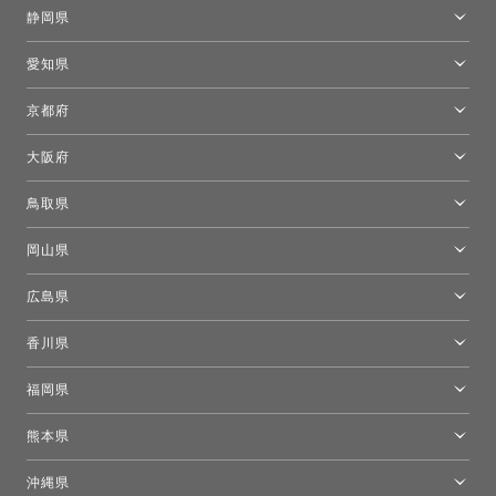
金沢ショールーム
静岡県
FLOS｜フロスデザインスペース青山
新宿高島屋トーヨーキッチンスタイル
トーヨーキッチンスタイルショップ浜松
愛知県
名古屋ショールーム
京都府
京都ショールーム
大阪府
トーヨーキッチンスタイルショップ京都東
大阪ショールーム
鳥取県
[閉館]米子ショールーム
岡山県
岡山ショールーム
広島県
広島ショールーム
香川県
高松ショールーム
福岡県
福岡ショールーム
熊本県
熊本ショールーム
沖縄県