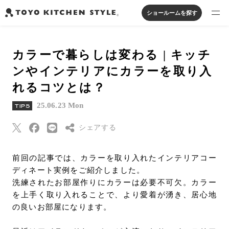
ショールームを探す
製品を探す
カラーで暮らしは変わる | キッチ
オープンキッチン
アイランドキッチン
システムキッチン
ンやインテリアにカラーを取り入
実例から探す
ペニンシュラキッチン
壁付けキッチン
対面キッチン
家具・照明・タイル
れるコツとは？
セパレートキッチン
並列型キッチン
バス・洗面
私たちについて
25.06.23 Mon
TIPS
シェアする
ジャーナルを読む
Threads
前回の記事では、カラーを取り入れたインテリアコー
オンラインストア
ディネート実例をご紹介しました。
Pinterest
洗練されたお部屋作りにカラーは必要不可欠。カラー
はてなブックマー
を上手く取り入れることで、より愛着が湧き、居心地
お知らせ
ク
の良いお部屋になります。
カタログを見る
Eメールで送信
よくあるご質問