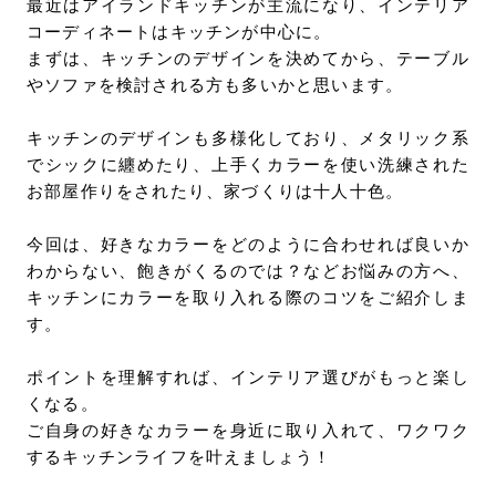
最近はアイランドキッチンが主流になり、インテリア
URLをコピー
お問い合わせ
コーディネートはキッチンが中心に。
サポート
まずは、キッチンのデザインを決めてから、テーブル
やソファを検討される方も多いかと思います。
LANGUAGE :
JP
EN
CN
キッチンのデザインも多様化しており、メタリック系
でシックに纏めたり、上手くカラーを使い洗練された
お部屋作りをされたり、家づくりは十人十色。
今回は、好きなカラーをどのように合わせれば良いか
わからない、飽きがくるのでは？などお悩みの方へ、
キッチンにカラーを取り入れる際のコツをご紹介しま
す。
ポイントを理解すれば、インテリア選びがもっと楽し
くなる。
ご自身の好きなカラーを身近に取り入れて、ワクワク
するキッチンライフを叶えましょう！
オンライン見積もり
ショールームを探す