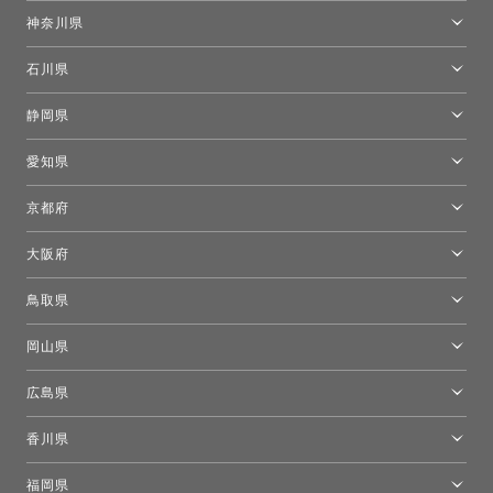
東京ショールーム
神奈川県
カルテル東京
[移転準備のため休館中]トーヨーキッチンスタイルショップ箱根
モーイ東京
石川県
キーブー東京
金沢ショールーム
静岡県
FLOS｜フロスデザインスペース青山
新宿高島屋トーヨーキッチンスタイル
トーヨーキッチンスタイルショップ浜松
愛知県
名古屋ショールーム
京都府
京都ショールーム
大阪府
トーヨーキッチンスタイルショップ京都東
大阪ショールーム
鳥取県
[閉館]米子ショールーム
岡山県
岡山ショールーム
広島県
広島ショールーム
香川県
高松ショールーム
福岡県