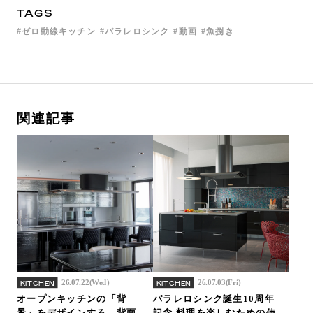
TAGS
ゼロ動線キッチン
パラレロシンク
動画
魚捌き
関連記事
26.07.22(Wed)
26.07.03(Fri)
KITCHEN
KITCHEN
オープンキッチンの「背
パラレロシンク誕生10周年
景」をデザインする。背面
記念 料理を楽しむための使