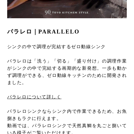
お問い合わせ
サポート
LANGUAGE :
JP
パラレロ｜PARALLELO
EN
CN
シンクの中で調理が完結するゼロ動線シンク
パラレロは「洗う」「切る」「盛り付け」の調理作業
がシンクの中で完結する画期的な新発想。一歩も動か
ず調理ができる、ゼロ動線キッチンのために開発され
ました。
パラレロについて詳しく
パラレロシンクならシンク内で作業できるため、お魚
捌きもラクに行えます。
オンライン見積もり
ショールームを探す
動画では、パラレロシンクで天然真鯛を丸ごと捌いて
いる様子がご覧いただけます。