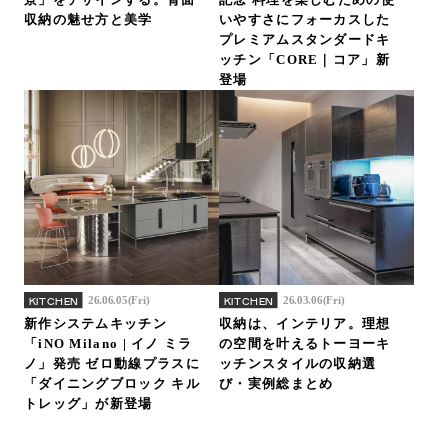
収納の魅せ方と美学
いやすさにフォーカスした
プレミアムスタンダードキ
ッチン「CORE｜コア」新
登場
26.06.05(Fri)
26.03.06(Fri)
KITCHEN
KITCHEN
新作システムキッチン
収納は、インテリア。理想
「iNO Milano | イノ ミラ
の空間を叶えるトーヨーキ
ノ」発売 ゼロ動線プラスに
ッチンスタイルの収納選
「ダイニングブロック キル
び・実例総まとめ
トレッグ」が新登場