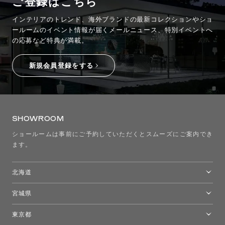
ご登録はこちら
インテリアのトレンド、海外ブランドの最新コレクションやショ
ールームのイベント情報が
届くメールニュース、特別イベントへ
の応募など特典が満載。
新規会員登録をする
SHOWROOM
ショールームは事前にご予約していただくとスムーズにご案内でき
ます。
北海道
トーヨーキッチンスタイルショップ札幌
宮城県
仙台ショールーム
東京都