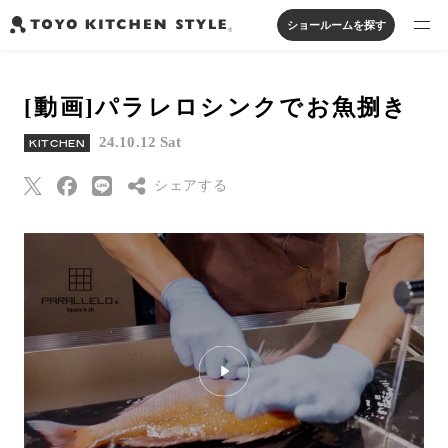
ショールームを探す
製品を探す
[動画]パラレロシンクでお魚捌き
オープンキッチン
アイランドキッチン
システムキッチン
24.10.12 Sat
実例から探す
KITCHEN
ペニンシュラキッチン
壁付けキッチン
対面キッチン
家具・照明・タイル
セパレートキッチン
並列型キッチン
バス・洗面
シェアする
私たちについて
Threads
ジャーナルを読む
Pinterest
はてなブックマー
オンラインストア
ク
Eメールで送信
お知らせ
URLをコピー
カタログを見る
よくあるご質問