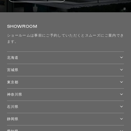
SHOWROOM
ショールームは事前にご予約していただくとスムーズにご案内でき
ます。
北海道
トーヨーキッチンスタイルショップ札幌
宮城県
仙台ショールーム
東京都
東京ショールーム
神奈川県
カルテル東京
[移転準備のため休館中]トーヨーキッチンスタイルショップ箱根
モーイ東京
石川県
キーブー東京
金沢ショールーム
静岡県
FLOS｜フロスデザインスペース青山
新宿高島屋トーヨーキッチンスタイル
トーヨーキッチンスタイルショップ浜松