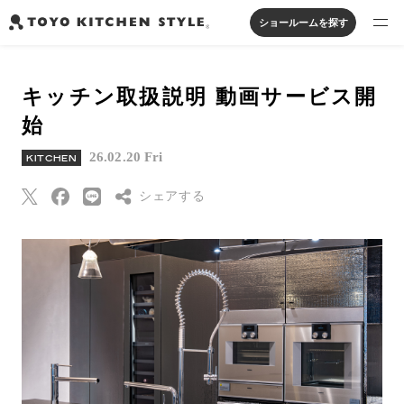
ショールームを探す
製品を探す
キッチン取扱説明 動画サービス開
オープンキッチン
アイランドキッチン
システムキッチン
始
実例から探す
ペニンシュラキッチン
壁付けキッチン
対面キッチン
家具・照明・タイル
26.02.20 Fri
KITCHEN
セパレートキッチン
並列型キッチン
バス・洗面
私たちについて
シェアする
ジャーナルを読む
Threads
Pinterest
オンラインストア
はてなブックマー
ク
お知らせ
Eメールで送信
カタログを見る
URLをコピー
よくあるご質問