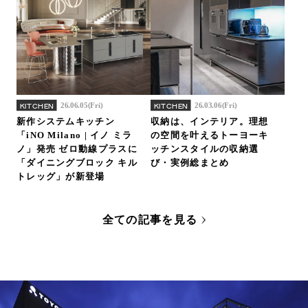
26.06.05(Fri)
26.03.06(Fri)
KITCHEN
KITCHEN
新作システムキッチン
収納は、インテリア。理想
「iNO Milano | イノ ミラ
の空間を叶えるトーヨーキ
ノ」発売 ゼロ動線プラスに
ッチンスタイルの収納選
「ダイニングブロック キル
び・実例総まとめ
トレッグ」が新登場
全ての記事を見る