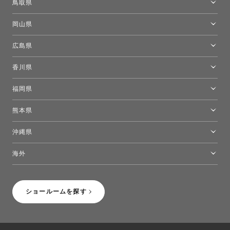
鳥取県
[閉館]米子ショールーム
岡山県
岡山ショールーム
広島県
広島ショールーム
香川県
高松ショールーム
福岡県
福岡ショールーム
熊本県
熊本ショールーム
沖縄県
トーヨーキッチンスタイルショップ沖縄
海外
［Coming Soon］トーヨーキッチンスタイルショップニューヨーク
ショールームを探す