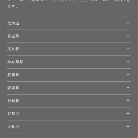
ます。
北海道
トーヨーキッチンスタイルショップ札幌
宮城県
仙台ショールーム
東京都
東京ショールーム
神奈川県
カルテル東京
[移転準備のため休館中]トーヨーキッチンスタイルショップ箱根
モーイ東京
石川県
キーブー東京
金沢ショールーム
静岡県
FLOS｜フロスデザインスペース青山
新宿高島屋トーヨーキッチンスタイル
トーヨーキッチンスタイルショップ浜松
愛知県
名古屋ショールーム
京都府
京都ショールーム
大阪府
トーヨーキッチンスタイルショップ京都東
大阪ショールーム