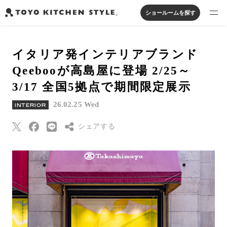
ショールームを探す
製品を探す
イタリア発インテリアブランド
オープンキッチン
アイランドキッチン
システムキッチン
Qeebooが高島屋に登場 2/25～
実例から探す
ペニンシュラキッチン
壁付けキッチン
対面キッチン
家具・照明・タイル
3/17 全国5拠点で期間限定展示
セパレートキッチン
並列型キッチン
バス・洗面
私たちについて
26.02.25 Wed
INTERIOR
シェアする
ジャーナルを読む
Threads
オンラインストア
Pinterest
はてなブックマー
お知らせ
ク
カタログを見る
Eメールで送信
よくあるご質問