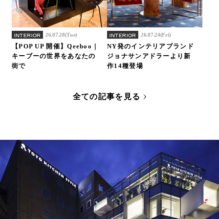
26.07.28(Tue)
26.07.24(Fri)
INTERIOR
INTERIOR
【POP UP 開催】Qeeboo｜
NY発のインテリアブランド
キーブーの世界をあなたの
ジョナサンアドラーより新
街で
作14種登場
全ての記事を見る