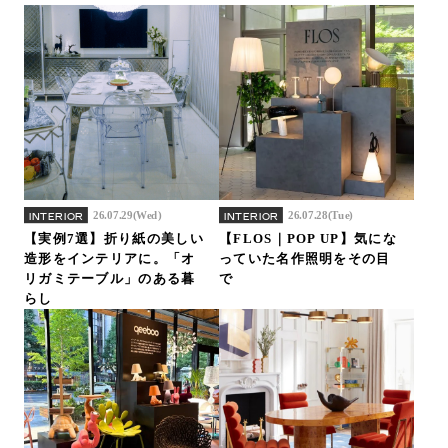
26.07.29(Wed)
26.07.28(Tue)
INTERIOR
INTERIOR
【実例7選】折り紙の美しい
【FLOS｜POP UP】気にな
造形をインテリアに。「オ
っていた名作照明をその目
リガミテーブル」のある暮
で
らし