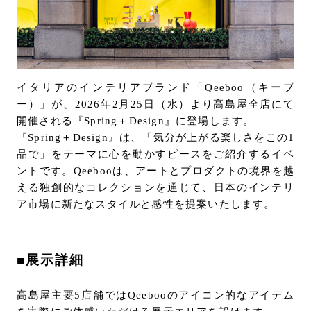
URLをコピー
お問い合わせ
サポート
LANGUAGE :
JP
EN
CN
イタリアのインテリアブランド「Qeeboo（キーブ
ー）」が、2026年2月25日（水）より高島屋全店にて
開催される『Spring＋Design』に登場します。
『Spring＋Design』は、「気分が上がる楽しさをこの1
品で」をテーマに心を動かすピースをご紹介するイベ
ントです。Qeebooは、アートとプロダクトの境界を越
える独創的なコレクションを通じて、日本のインテリ
ア市場に新たなスタイルと感性を提案いたします。
■展示詳細
オンライン見積もり
ショールームを探す
高島屋主要5店舗ではQeebooのアイコン的なアイテム