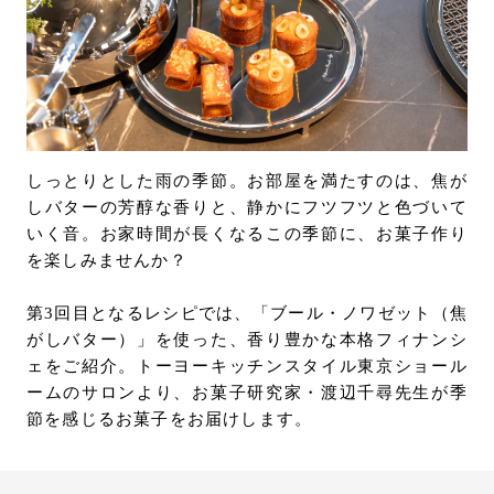
お問い合わせ
はてなブックマー
ク
サポート
Eメールで送信
LANGUAGE :
JP
EN
CN
URLをコピー
しっとりとした雨の季節。お部屋を満たすのは、焦が
しバターの芳醇な香りと、静かにフツフツと色づいて
いく音。お家時間が長くなるこの季節に、お菓子作り
を楽しみませんか？
第3回目となるレシピでは、「ブール・ノワゼット（焦
がしバター）」を使った、香り豊かな本格フィナンシ
ェをご紹介。トーヨーキッチンスタイル東京ショール
ームのサロンより、お菓子研究家・渡辺千尋先生が季
節を感じるお菓子をお届けします。
オンライン見積もり
ショールームを探す