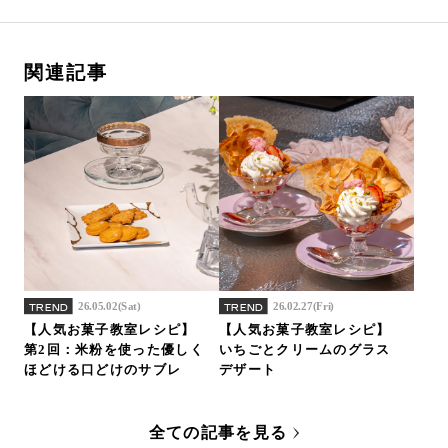
関連記事
26.05.02(Sat)
26.02.27(Fri)
TREND
TREND
【人気お菓子教室レシピ】
【人気お菓子教室レシピ】
第2回：米粉を使った優しく
いちごとクリームのグラス
ほどける口どけのサブレ
デザート
全ての記事を見る