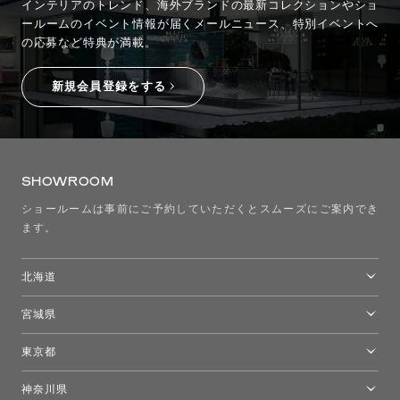
インテリアのトレンド、海外ブランドの最新コレクションやショ
ールームのイベント情報が
届くメールニュース、特別イベントへ
の応募など特典が満載。
新規会員登録をする
SHOWROOM
ショールームは事前にご予約していただくとスムーズにご案内でき
ます。
北海道
トーヨーキッチンスタイルショップ札幌
宮城県
仙台ショールーム
東京都
東京ショールーム
神奈川県
カルテル東京