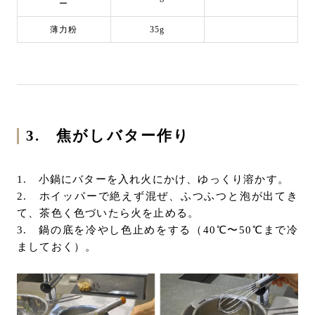
ー
薄力粉
35g
3. 焦がしバター作り
1. 小鍋にバターを入れ火にかけ、ゆっくり溶かす。
2. ホイッパーで絶えず混ぜ、ふつふつと泡が出てき
て、茶色く色づいたら火を止める。
3. 鍋の底を冷やし色止めをする（40℃〜50℃まで冷
ましておく）。