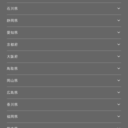
[移転準備のため休館中]トーヨーキッチンスタイルショップ箱根
モーイ東京
石川県
キーブー東京
金沢ショールーム
静岡県
FLOS｜フロスデザインスペース青山
新宿高島屋トーヨーキッチンスタイル
トーヨーキッチンスタイルショップ浜松
愛知県
名古屋ショールーム
京都府
京都ショールーム
大阪府
トーヨーキッチンスタイルショップ京都東
大阪ショールーム
鳥取県
[閉館]米子ショールーム
岡山県
岡山ショールーム
広島県
広島ショールーム
香川県
高松ショールーム
福岡県
福岡ショールーム