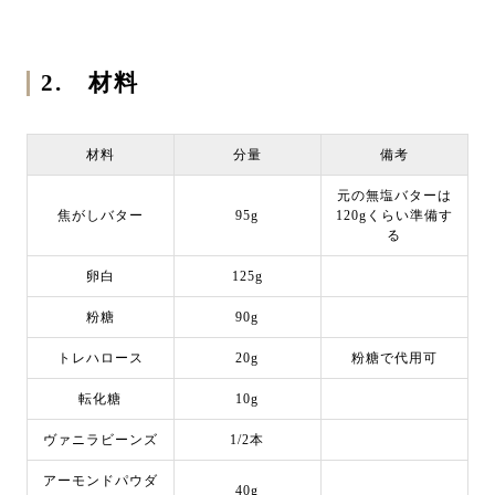
2. 材料
材料
分量
備考
元の無塩バターは
焦がしバター
95g
120gくらい準備す
る
卵白
125g
粉糖
90g
トレハロース
20g
粉糖で代用可
転化糖
10g
ヴァニラビーンズ
1/2本
アーモンドパウダ
40g