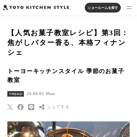
ショールームを探す
製品を探す
【人気お菓子教室レシピ】第3回：
オープンキッチン
アイランドキッチン
システムキッチン
焦がしバター香る、本格フィナン
実例から探す
ペニンシュラキッチン
壁付けキッチン
対面キッチン
家具・照明・タイル
シェ
セパレートキッチン
並列型キッチン
バス・洗面
私たちについて
トーヨーキッチンスタイル 季節のお菓子
教室
ジャーナルを読む
26.06.01 Mon
TREND
オンラインストア
シェアする
お知らせ
Threads
カタログを見る
Pinterest
よくあるご質問