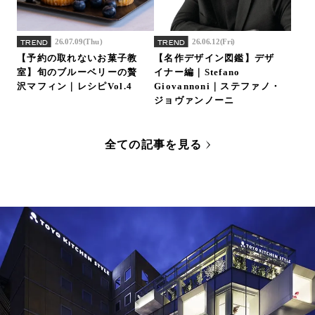
26.07.09(Thu)
26.06.12(Fri)
TREND
TREND
【予約の取れないお菓子教
【名作デザイン図鑑】デザ
室】旬のブルーベリーの贅
イナー編｜Stefano
沢マフィン｜レシピVol.4
Giovannoni｜ステファノ・
ジョヴァンノーニ
全ての記事を見る