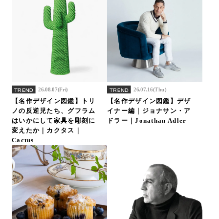
26.08.07(Fri)
26.07.16(Thu)
TREND
TREND
【名作デザイン図鑑】トリ
【名作デザイン図鑑】デザ
ノの反逆児たち、グフラム
イナー編｜ジョナサン・ア
はいかにして家具を彫刻に
ドラー｜Jonathan Adler
変えたか｜カクタス｜
Cactus