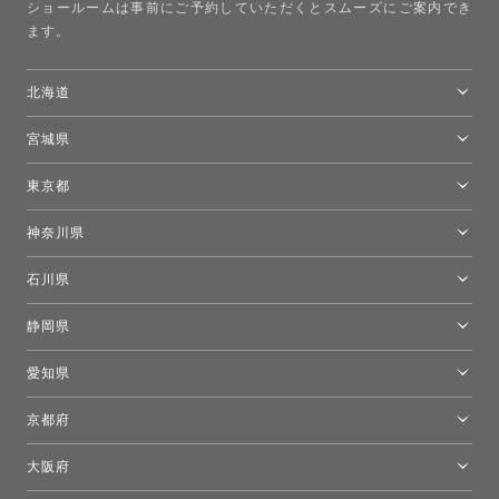
ショールームは事前にご予約していただくとスムーズにご案内でき
ます。
北海道
トーヨーキッチンスタイルショップ札幌
宮城県
仙台ショールーム
東京都
東京ショールーム
神奈川県
カルテル東京
[移転準備のため休館中]トーヨーキッチンスタイルショップ箱根
モーイ東京
石川県
キーブー東京
金沢ショールーム
静岡県
FLOS｜フロスデザインスペース青山
新宿高島屋トーヨーキッチンスタイル
トーヨーキッチンスタイルショップ浜松
愛知県
名古屋ショールーム
京都府
京都ショールーム
大阪府
トーヨーキッチンスタイルショップ京都東