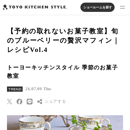
ショールームを探す
製品を探す
【予約の取れないお菓子教室】旬
オープンキッチン
アイランドキッチン
システムキッチン
のブルーベリーの贅沢マフィン｜
実例から探す
ペニンシュラキッチン
壁付けキッチン
対面キッチン
家具・照明・タイル
レシピVol.4
セパレートキッチン
並列型キッチン
バス・洗面
私たちについて
トーヨーキッチンスタイル 季節のお菓子
教室
ジャーナルを読む
26.07.09 Thu
TREND
オンラインストア
シェアする
お知らせ
Threads
カタログを見る
Pinterest
よくあるご質問