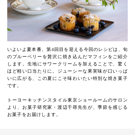
お問い合わせ
はてなブックマー
ク
サポート
Eメールで送信
LANGUAGE :
JP
EN
CN
URLをコピー
いよいよ夏本番。第4回目を迎える今回のレシピは、旬
のブルーベリーを贅沢に焼き込んだマフィンをご紹介
します。生地にサワークリームを加えることで、驚く
ほど軽い口当たりに。ジューシーな果実味が口いっぱ
いに広がる、この夏にこそ味わいたい特別な焼き菓子
です。
トーヨーキッチンスタイル東京ショールームのサロン
より、お菓子研究家・渡辺千尋先生が、季節を感じる
お菓子をお届けします。
オンライン見積もり
ショールームを探す