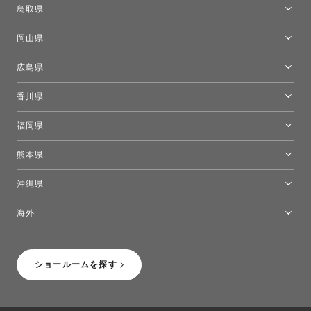
大阪ショールーム
鳥取県
[閉館]米子ショールーム
岡山県
岡山ショールーム
広島県
広島ショールーム
香川県
高松ショールーム
福岡県
福岡ショールーム
熊本県
熊本ショールーム
沖縄県
トーヨーキッチンスタイルショップ沖縄
海外
［Coming Soon］トーヨーキッチンスタイルショップニューヨーク
ショールームを探す