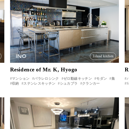
iNO
Island kitchen
Residence of Mr. K, Hyogo
R
マンション
パラレロシンク
ゼロ動線キッチン
モダン
集
収納
ステンレスキッチン
シュカブラ
クランカー
S