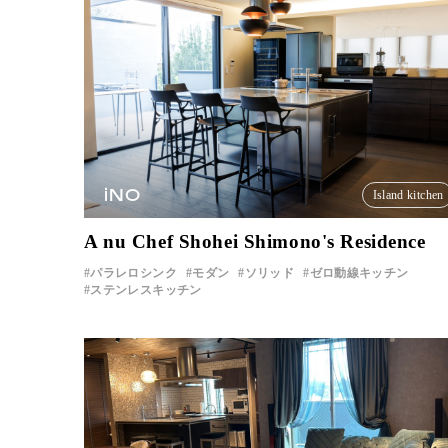
iNO
Island kitchen
A nu Chef Shohei Shimono's Residence
パラレロシンク
モダン
ソリッド
ゼロ動線キッチン
ステンレスキッチン