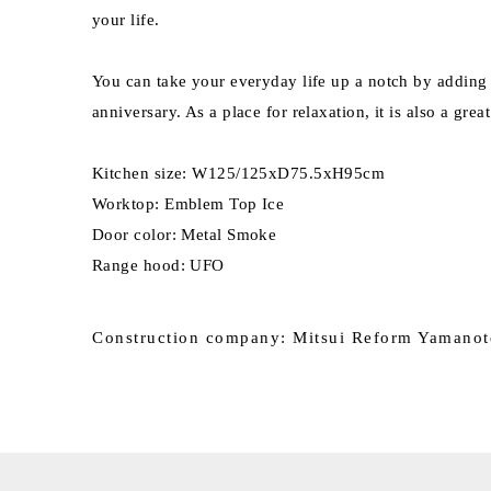
your life.
You can take your everyday life up a notch by adding c
anniversary. As a place for relaxation, it is also a gre
Kitchen size: W125/125xD75.5xH95cm
Worktop: Emblem Top Ice
Door color: Metal Smoke
Range hood: UFO
Construction company: Mitsui Reform Yamanot