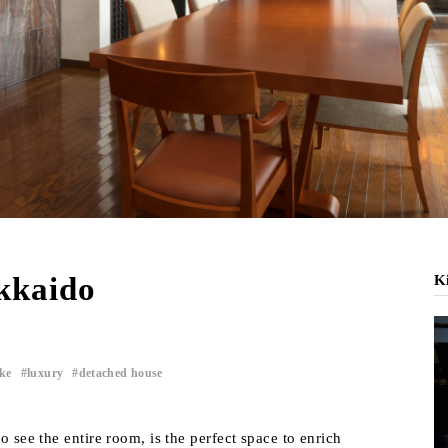
kkaido
Ki
ke
luxury
detached house
​ ​
​ ​
o see the entire room, is the perfect space to enrich