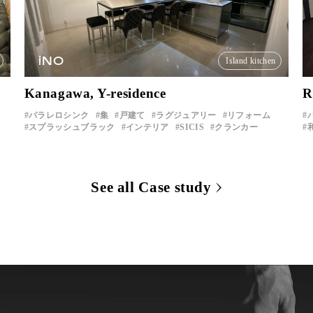
iNO
Island kitchen
Kanagawa, Y-residence
R
パラレロシンク
集
戸建て
ラグジュアリー
リフォーム
スプラッシュブラック
インテリア
SICIS
クランカー
See all Case study