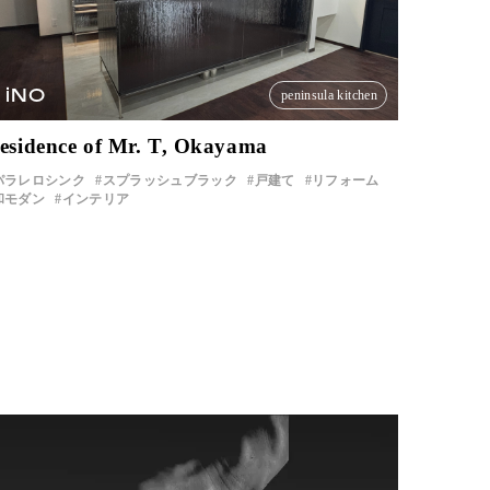
iNO
peninsula kitchen
esidence of Mr. T, Okayama
パラレロシンク
スプラッシュブラック
戸建て
リフォーム
和モダン
インテリア