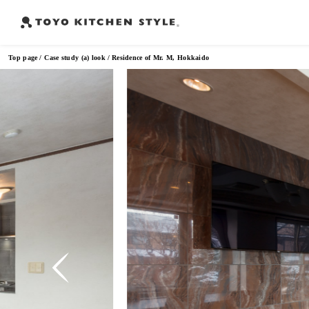
Top page
Case study (a) look
Residence of Mr. M, Hokkaido
Frequently Searched Words
Open kitchen
Island kitchen
Peninsula kitchen
Wall Kitc
​ ​
​ ​
​ ​