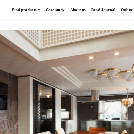
Find products
Case study
About us
Read Journal
Online
hen
Communication kitchen
Separate kitchen
Parallel kitchen
​ ​
​ ​