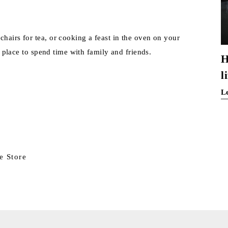
hairs for tea, or cooking a feast in the oven on your
at place to spend time with family and friends.
H
l
L
e Store