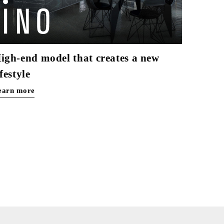
igh-end model that creates a new
ifestyle
earn more