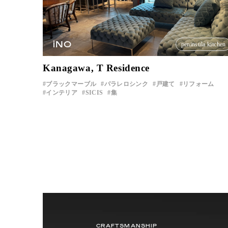
iNO
peninsula kitchen
Kanagawa, T Residence
ブラックマーブル
パラレロシンク
戸建て
リフォーム
インテリア
SICIS
集
CRAFTSMANSHIP