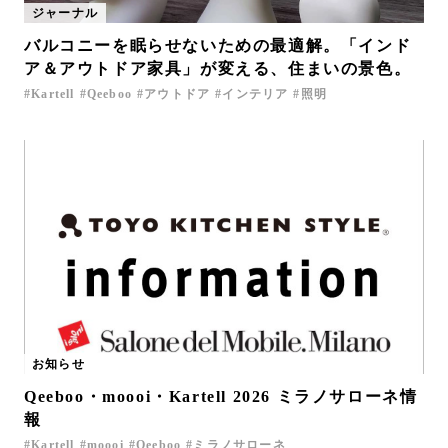
ジャーナル
お問い合わせ
バルコニーを眠らせないための最適解。「インド
サポート
ア＆アウトドア家具」が変える、住まいの景色。
LANGUAGE :
JP
Kartell
Qeeboo
アウトドア
インテリア
照明
EN
CN
お知らせ
Qeeboo・moooi・Kartell 2026 ミラノサローネ情
オンライン見積もり
ショールームを探す
報
Kartell
moooi
Qeeboo
ミラノサローネ