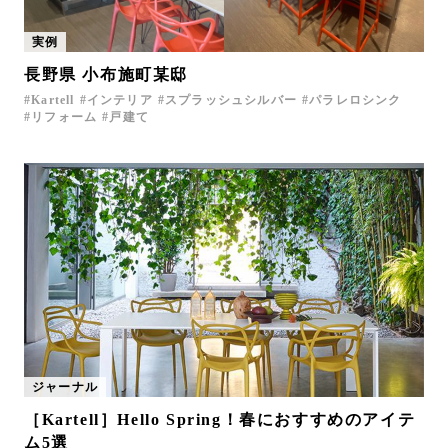
実例
長野県 小布施町某邸
Kartell
インテリア
スプラッシュシルバー
パラレロシンク
リフォーム
戸建て
ジャーナル
［Kartell］Hello Spring！春におすすめのアイテ
ム5選