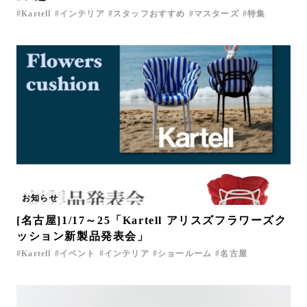
Kartell
インテリア
スタッフおすすめ
マスターズ
特集
お知らせ
[名古屋]1/17～25「Kartell アリスズフラワーズク
ッション新製品発表会」
Kartell
イベント
インテリア
ショールーム
名古屋