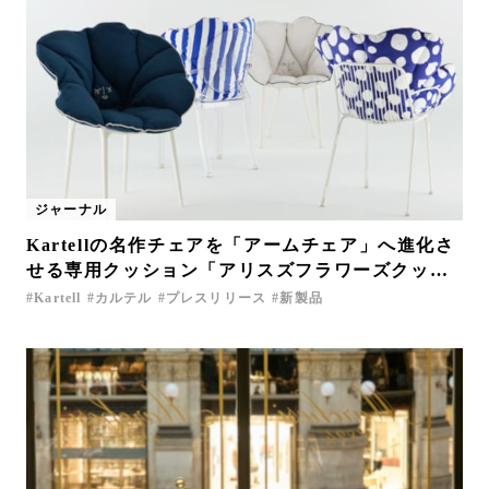
ジャーナル
Kartellの名作チェアを「アームチェア」へ進化さ
せる専用クッション「アリスズフラワーズクッシ
ョン」新登場
Kartell
カルテル
プレスリリース
新製品