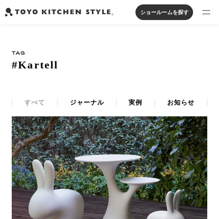
ショールームを探す
製品を探す
TAG
オープンキッチン
アイランドキッチン
システムキッチン
#Kartell
実例から探す
ペニンシュラキッチン
壁付けキッチン
対面キッチン
家具・照明・タイル
セパレートキッチン
並列型キッチン
バス・洗面
私たちについて
すべて
ジャーナル
実例
お知らせ
ジャーナルを読む
オンラインストア
お知らせ
カタログを見る
よくあるご質問