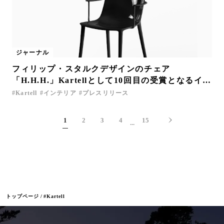
ジャーナル
フィリップ・スタルクデザインのチェア
「H.H.H.」Kartellとして10回目の受賞となるイタ
リアで最も権威あるデザイン賞「コンパッソ・ド
Kartell
インテリア
プレスリリース
ーロ2025」受賞
1
2
3
4
15
...
トップページ
#Kartell