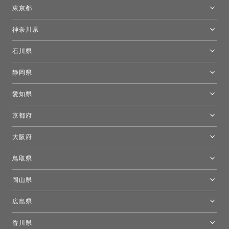
仙台ショールーム
東京都
東京ショールーム
神奈川県
カルテル東京
[移転準備のため休館中]トーヨーキッチンスタイルショップ箱根
モーイ東京
石川県
キーブー東京
金沢ショールーム
静岡県
FLOS｜フロスデザインスペース青山
新宿高島屋トーヨーキッチンスタイル
トーヨーキッチンスタイルショップ浜松
愛知県
名古屋ショールーム
京都府
京都ショールーム
大阪府
トーヨーキッチンスタイルショップ京都東
大阪ショールーム
鳥取県
[閉館]米子ショールーム
岡山県
岡山ショールーム
広島県
広島ショールーム
香川県